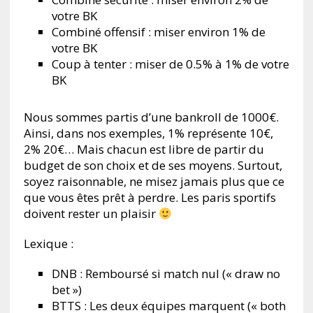
votre BK
Combiné offensif : miser environ 1% de
votre BK
Coup à tenter : miser de 0.5% à 1% de votre
BK
Nous sommes partis d’une bankroll de 1000€.
Ainsi, dans nos exemples, 1% représente 10€,
2% 20€… Mais chacun est libre de partir du
budget de son choix et de ses moyens. Surtout,
soyez raisonnable, ne misez jamais plus que ce
que vous êtes prêt à perdre. Les paris sportifs
doivent rester un plaisir
Lexique :
DNB : Remboursé si match nul (« draw no
bet »)
BTTS : Les deux équipes marquent (« both