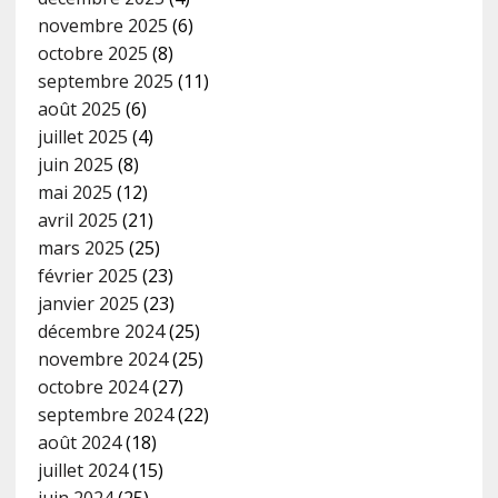
novembre 2025
(6)
octobre 2025
(8)
septembre 2025
(11)
août 2025
(6)
juillet 2025
(4)
juin 2025
(8)
mai 2025
(12)
avril 2025
(21)
mars 2025
(25)
février 2025
(23)
janvier 2025
(23)
décembre 2024
(25)
novembre 2024
(25)
octobre 2024
(27)
septembre 2024
(22)
août 2024
(18)
juillet 2024
(15)
juin 2024
(25)