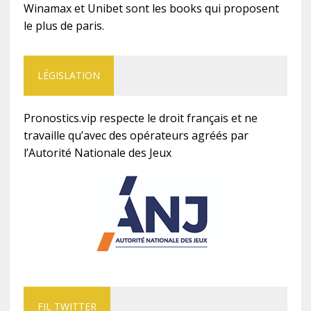
Winamax et Unibet sont les books qui proposent
le plus de paris.
LÉGISLATION
Pronostics.vip respecte le droit français et ne
travaille qu’avec des opérateurs agréés par
l’Autorité Nationale des Jeux
FIL TWITTER