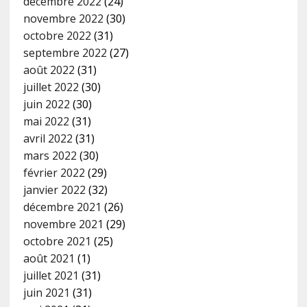
décembre 2022
(24)
novembre 2022
(30)
octobre 2022
(31)
septembre 2022
(27)
août 2022
(31)
juillet 2022
(30)
juin 2022
(30)
mai 2022
(31)
avril 2022
(31)
mars 2022
(30)
février 2022
(29)
janvier 2022
(32)
décembre 2021
(26)
novembre 2021
(29)
octobre 2021
(25)
août 2021
(1)
juillet 2021
(31)
juin 2021
(31)