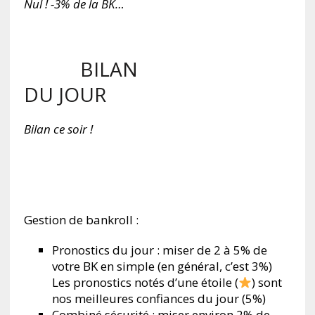
Nul ! -3% de la BK…
BILAN
DU JOUR
Bilan ce soir !
Gestion de bankroll :
Pronostics du jour : miser de 2 à 5% de
votre BK en simple (en général, c’est 3%)
Les pronostics notés d’une étoile (
) sont
nos meilleures confiances du jour (5%)
Combiné sécurité : miser environ 2% de