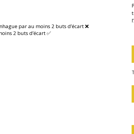
P
t
l
hague par au moins 2 buts d’écart ❌
moins 2 buts d’écart ✅