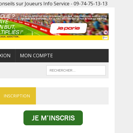
XION
MON COMPTE
INSCRIPTION