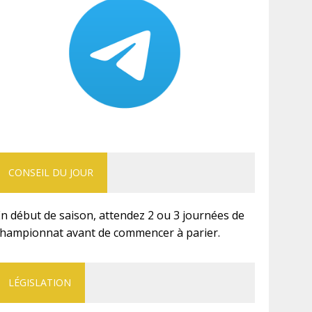
CONSEIL DU JOUR
n début de saison, attendez 2 ou 3 journées de
championnat avant de commencer à parier.
LÉGISLATION