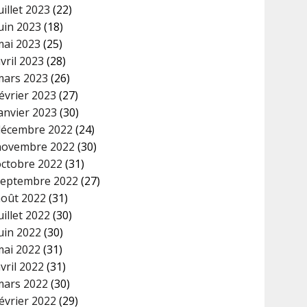
uillet 2023
(22)
uin 2023
(18)
mai 2023
(25)
vril 2023
(28)
mars 2023
(26)
évrier 2023
(27)
anvier 2023
(30)
décembre 2022
(24)
novembre 2022
(30)
octobre 2022
(31)
septembre 2022
(27)
août 2022
(31)
uillet 2022
(30)
uin 2022
(30)
mai 2022
(31)
vril 2022
(31)
mars 2022
(30)
évrier 2022
(29)