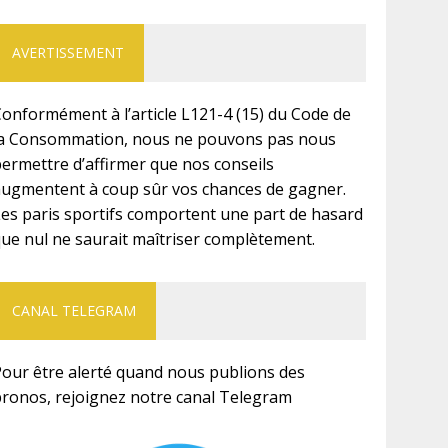
AVERTISSEMENT
onformément à l’article L121-4 (15) du Code de
la Consommation, nous ne pouvons pas nous
ermettre d’affirmer que nos conseils
augmentent à coup sûr vos chances de gagner.
Les paris sportifs comportent une part de hasard
ue nul ne saurait maîtriser complètement.
CANAL TELEGRAM
Pour être alerté quand nous publions des
pronos, rejoignez notre canal Telegram