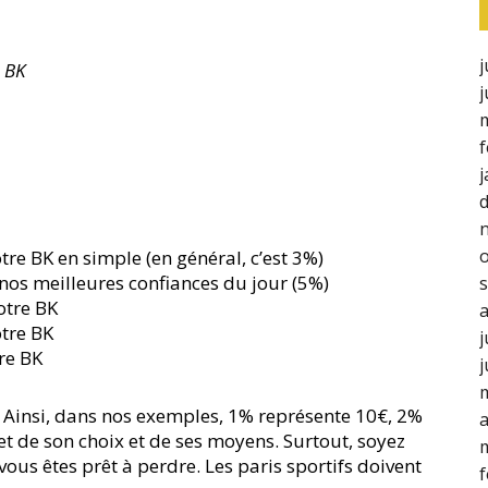
j
a BK
j
f
j
tre BK en simple (en général, c’est 3%)
 nos meilleures confiances du jour (5%)
otre BK
otre BK
j
re BK
j
Ainsi, dans nos exemples, 1% représente 10€, 2%
a
t de son choix et de ses moyens. Surtout, soyez
ous êtes prêt à perdre. Les paris sportifs doivent
f