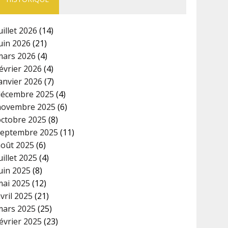
uillet 2026
(14)
uin 2026
(21)
mars 2026
(4)
évrier 2026
(4)
anvier 2026
(7)
décembre 2025
(4)
novembre 2025
(6)
octobre 2025
(8)
septembre 2025
(11)
août 2025
(6)
uillet 2025
(4)
uin 2025
(8)
mai 2025
(12)
vril 2025
(21)
mars 2025
(25)
évrier 2025
(23)