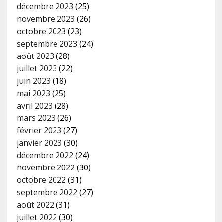
décembre 2023
(25)
novembre 2023
(26)
octobre 2023
(23)
septembre 2023
(24)
août 2023
(28)
juillet 2023
(22)
juin 2023
(18)
mai 2023
(25)
avril 2023
(28)
mars 2023
(26)
février 2023
(27)
janvier 2023
(30)
décembre 2022
(24)
novembre 2022
(30)
octobre 2022
(31)
septembre 2022
(27)
août 2022
(31)
juillet 2022
(30)