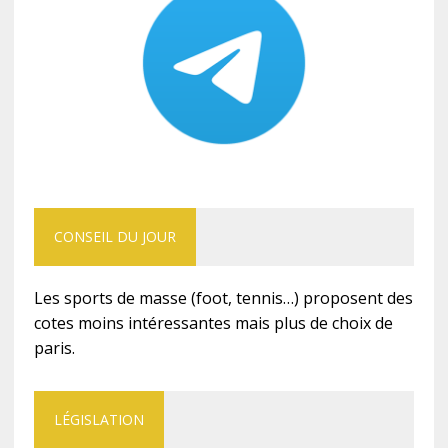
CONSEIL DU JOUR
Les sports de masse (foot, tennis…) proposent des
cotes moins intéressantes mais plus de choix de
paris.
LÉGISLATION