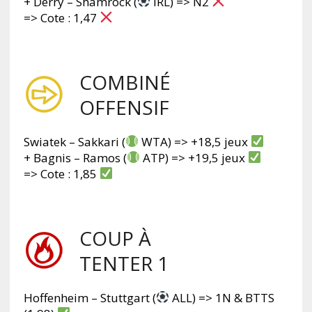
+ Derry – Shamrock (
IRL) => N2
=> Cote : 1,47
COMBINÉ
OFFENSIF
Swiatek – Sakkari (
WTA) => +18,5 jeux
+ Bagnis – Ramos (
ATP) => +19,5 jeux
=> Cote : 1,85
COUP À
TENTER 1
Hoffenheim – Stuttgart (
ALL) => 1N & BTTS