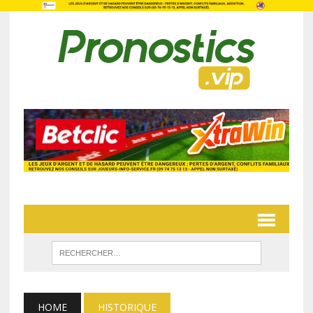
HOME
HISTORIQUE