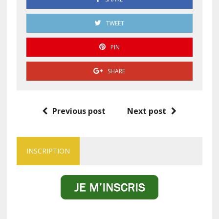
TWEET
PIN
SHARE
Previous post
Next post
INSCRIPTION