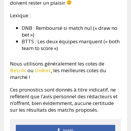
doivent rester un plaisir
Lexique :
DNB : Remboursé si match nul (« draw no
bet »)
BTTS : Les deux équipes marquent (« both
team to score »)
Nous utilisons généralement les cotes de
Betclic
ou
Unibet
, les meilleures cotes du
marché !
Ces pronostics sont donnés à titre indicatif, ne
reflètent que l’avis personnel des rédacteurs et
n’offrent, bien évidemment, aucune certitude
sur les résultats des matchs proposés.
SHARE