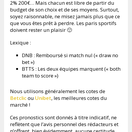
2% 200€… Mais chacun est libre de partir du
budget de son choix et de ses moyens. Surtout,
soyez raisonnable, ne misez jamais plus que ce
que vous êtes prêt à perdre. Les paris sportifs
doivent rester un plaisir 🙂
Lexique :
DNB : Remboursé si match nul (« draw no
bet »)
BTTS : Les deux équipes marquent (« both
team to score »)
Nous utilisons généralement les cotes de
Betclic
ou
Unibet
, les meilleures cotes du
marché !
Ces pronostics sont donnés à titre indicatif, ne
reflètent que l’avis personnel des rédacteurs et
n’offrent, bien évidemment, aucune certitude