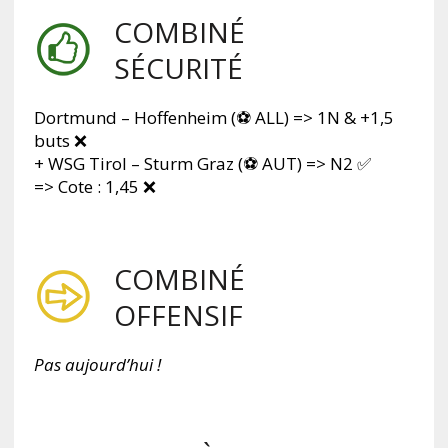
COMBINÉ
SÉCURITÉ
Dortmund – Hoffenheim (⚽ ALL) => 1N & +1,5
buts ❌
+ WSG Tirol – Sturm Graz (⚽ AUT) => N2 ✅
=> Cote : 1,45 ❌
COMBINÉ
OFFENSIF
Pas aujourd’hui !