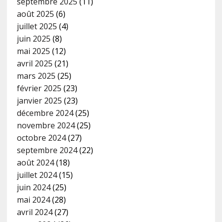
septembre 2025
(11)
août 2025
(6)
juillet 2025
(4)
juin 2025
(8)
mai 2025
(12)
avril 2025
(21)
mars 2025
(25)
février 2025
(23)
janvier 2025
(23)
décembre 2024
(25)
novembre 2024
(25)
octobre 2024
(27)
septembre 2024
(22)
août 2024
(18)
juillet 2024
(15)
juin 2024
(25)
mai 2024
(28)
avril 2024
(27)