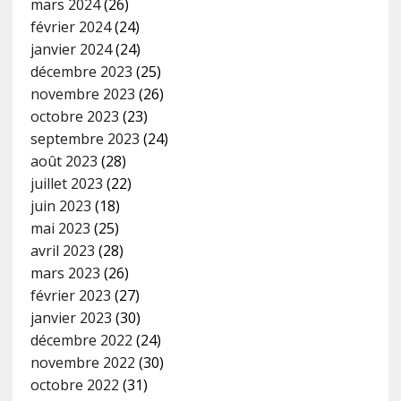
mars 2024
(26)
février 2024
(24)
janvier 2024
(24)
décembre 2023
(25)
novembre 2023
(26)
octobre 2023
(23)
septembre 2023
(24)
août 2023
(28)
juillet 2023
(22)
juin 2023
(18)
mai 2023
(25)
avril 2023
(28)
mars 2023
(26)
février 2023
(27)
janvier 2023
(30)
décembre 2022
(24)
novembre 2022
(30)
octobre 2022
(31)