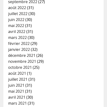
septembre 2022
(27)
août 2022
(31)
juillet 2022
(30)
juin 2022
(30)
mai 2022
(31)
avril 2022
(31)
mars 2022
(30)
février 2022
(29)
janvier 2022
(32)
décembre 2021
(26)
novembre 2021
(29)
octobre 2021
(25)
août 2021
(1)
juillet 2021
(31)
juin 2021
(31)
mai 2021
(31)
avril 2021
(30)
mars 2021
(31)