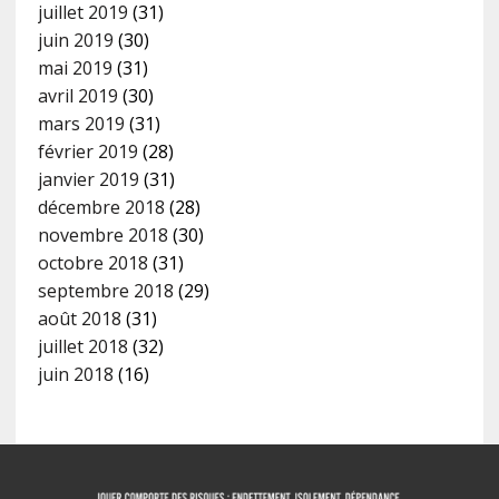
juillet 2019
(31)
juin 2019
(30)
mai 2019
(31)
avril 2019
(30)
mars 2019
(31)
février 2019
(28)
janvier 2019
(31)
décembre 2018
(28)
novembre 2018
(30)
octobre 2018
(31)
septembre 2018
(29)
août 2018
(31)
juillet 2018
(32)
juin 2018
(16)