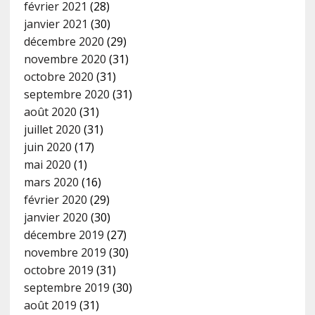
février 2021
(28)
janvier 2021
(30)
décembre 2020
(29)
novembre 2020
(31)
octobre 2020
(31)
septembre 2020
(31)
août 2020
(31)
juillet 2020
(31)
juin 2020
(17)
mai 2020
(1)
mars 2020
(16)
février 2020
(29)
janvier 2020
(30)
décembre 2019
(27)
novembre 2019
(30)
octobre 2019
(31)
septembre 2019
(30)
août 2019
(31)