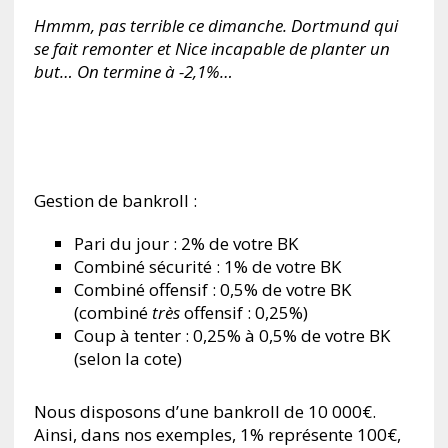
Hmmm, pas terrible ce dimanche. Dortmund qui
se fait remonter et Nice incapable de planter un
but… On termine à -2,1%…
Gestion de bankroll :
Pari du jour : 2% de votre BK
Combiné sécurité : 1% de votre BK
Combiné offensif : 0,5% de votre BK
(combiné
très
offensif : 0,25%)
Coup à tenter : 0,25% à 0,5% de votre BK
(selon la cote)
Nous disposons d’une bankroll de 10 000€.
Ainsi, dans nos exemples, 1% représente 100€,