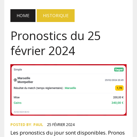
HOME
HISTORIQUE
Pronostics du 25
février 2024
POSTED BY:
PAUL
25 FÉVRIER 2024
Les pronostics du jour sont disponibles. Pronos