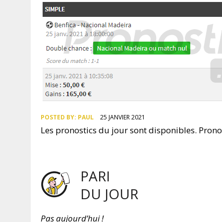
POSTED BY:
PAUL
25 JANVIER 2021
Les pronostics du jour sont disponibles. Prono
PARI
DU JOUR
Pas aujourd’hui !