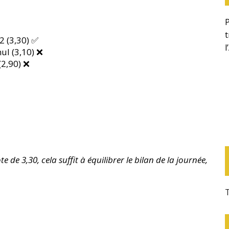
P
t
2 (3,30) ✅
l
ul (3,10) ❌
(2,90) ❌
 de 3,30, cela suffit à équilibrer le bilan de la journée,