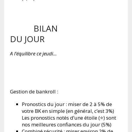
BILAN
DU JOUR
A l’équilibre ce jeudi…
Gestion de bankroll :
Pronostics du jour : miser de 2 à 5% de
votre BK en simple (en général, c’est 3%)
Les pronostics notés d’une étoile (⭐) sont
nos meilleures confiances du jour (5%)
Combiné sécurité : miser environ 2% de