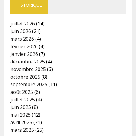
HISTORIQUE
juillet 2026
(14)
juin 2026
(21)
mars 2026
(4)
février 2026
(4)
janvier 2026
(7)
décembre 2025
(4)
novembre 2025
(6)
octobre 2025
(8)
septembre 2025
(11)
août 2025
(6)
juillet 2025
(4)
juin 2025
(8)
mai 2025
(12)
avril 2025
(21)
mars 2025
(25)