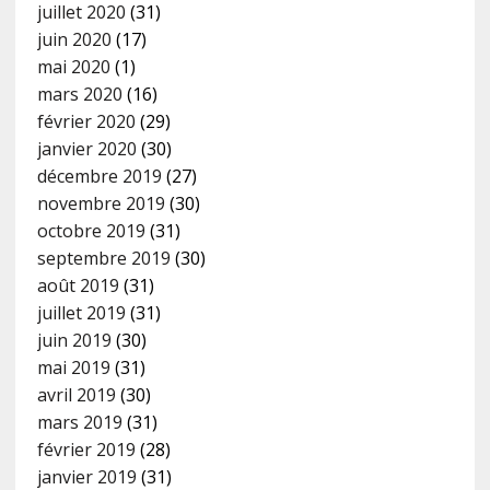
juillet 2020
(31)
juin 2020
(17)
mai 2020
(1)
mars 2020
(16)
février 2020
(29)
janvier 2020
(30)
décembre 2019
(27)
novembre 2019
(30)
octobre 2019
(31)
septembre 2019
(30)
août 2019
(31)
juillet 2019
(31)
juin 2019
(30)
mai 2019
(31)
avril 2019
(30)
mars 2019
(31)
février 2019
(28)
janvier 2019
(31)