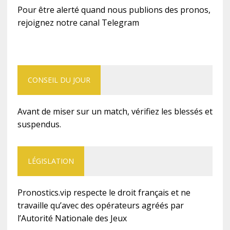
Pour être alerté quand nous publions des pronos,
rejoignez notre canal Telegram
CONSEIL DU JOUR
Avant de miser sur un match, vérifiez les blessés et
suspendus.
LÉGISLATION
Pronostics.vip respecte le droit français et ne
travaille qu’avec des opérateurs agréés par
l’Autorité Nationale des Jeux