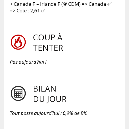
+ Canada F – Irlande F (⚽ CDM) => Canada ✅
=> Cote : 2,61 ✅
COUP À
TENTER
Pas aujourd’hui !
BILAN
DU JOUR
Tout passe aujourd’hui : 0,9% de BK.