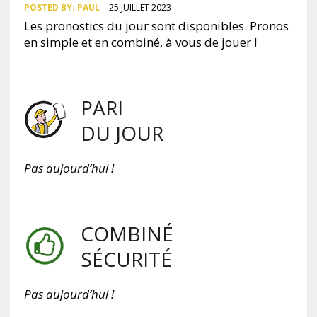
POSTED BY:
PAUL
25 JUILLET 2023
Les pronostics du jour sont disponibles. Pronos
en simple et en combiné, à vous de jouer !
PARI
DU JOUR
Pas aujourd’hui !
COMBINÉ
SÉCURITÉ
Pas aujourd’hui !