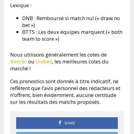
Lexique :
DNB : Remboursé si match nul (« draw no
bet »)
BTTS : Les deux équipes marquent (« both
team to score »)
Nous utilisons généralement les cotes de
Betclic
ou
Unibet
, les meilleures cotes du
marché !
Ces pronostics sont donnés à titre indicatif, ne
reflètent que l’avis personnel des rédacteurs et
n’offrent, bien évidemment, aucune certitude
sur les résultats des matchs proposés.
SHARE