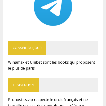
CONSEIL DU JOUR
Winamax et Unibet sont les books qui proposent
le plus de paris.
LÉGISLATION
Pronostics.vip respecte le droit français et ne
travaille qu’avec des opérateurs agréés par