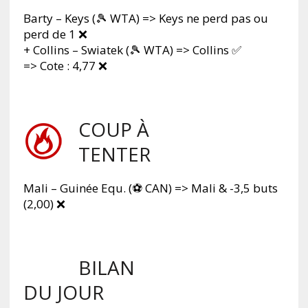
Barty – Keys (🎾 WTA) => Keys ne perd pas ou
perd de 1 ❌
+ Collins – Swiatek (🎾 WTA) => Collins ✅
=> Cote : 4,77 ❌
COUP À
TENTER
Mali – Guinée Equ. (⚽ CAN) => Mali & -3,5 buts
(2,00) ❌
BILAN
DU JOUR