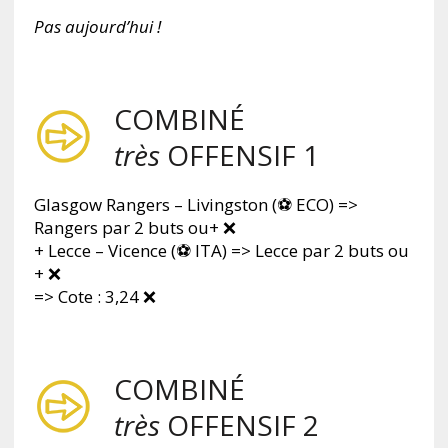
Pas aujourd’hui !
COMBINÉ
très
OFFENSIF 1
Glasgow Rangers – Livingston (⚽ ECO) =>
Rangers par 2 buts ou+ ❌
+ Lecce – Vicence (⚽ ITA) => Lecce par 2 buts ou
+ ❌
=> Cote : 3,24 ❌
COMBINÉ
très
OFFENSIF 2