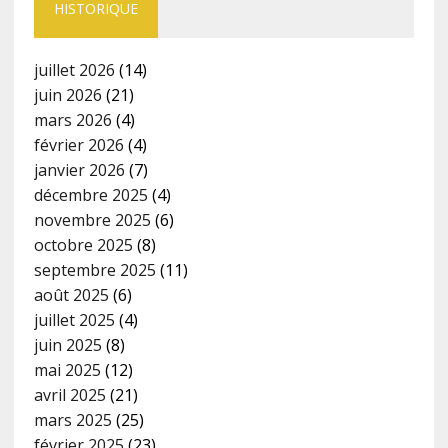
HISTORIQUE
juillet 2026
(14)
juin 2026
(21)
mars 2026
(4)
février 2026
(4)
janvier 2026
(7)
décembre 2025
(4)
novembre 2025
(6)
octobre 2025
(8)
septembre 2025
(11)
août 2025
(6)
juillet 2025
(4)
juin 2025
(8)
mai 2025
(12)
avril 2025
(21)
mars 2025
(25)
février 2025
(23)