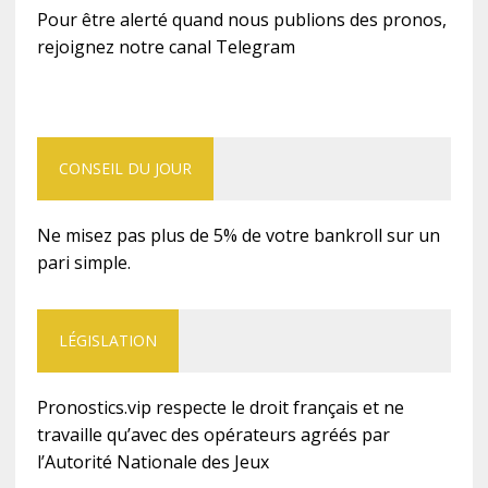
Pour être alerté quand nous publions des pronos,
rejoignez notre canal Telegram
CONSEIL DU JOUR
Ne misez pas plus de 5% de votre bankroll sur un
pari simple.
LÉGISLATION
Pronostics.vip respecte le droit français et ne
travaille qu’avec des opérateurs agréés par
l’Autorité Nationale des Jeux