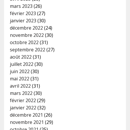
mars 2023
(26)
février 2023
(27)
janvier 2023
(30)
décembre 2022
(24)
novembre 2022
(30)
octobre 2022
(31)
septembre 2022
(27)
août 2022
(31)
juillet 2022
(30)
juin 2022
(30)
mai 2022
(31)
avril 2022
(31)
mars 2022
(30)
février 2022
(29)
janvier 2022
(32)
décembre 2021
(26)
novembre 2021
(29)
octobre 2021
(25)