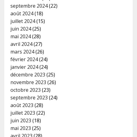
septembre 2024
(22)
août 2024
(18)
juillet 2024
(15)
juin 2024
(25)
mai 2024
(28)
avril 2024
(27)
mars 2024
(26)
février 2024
(24)
janvier 2024
(24)
décembre 2023
(25)
novembre 2023
(26)
octobre 2023
(23)
septembre 2023
(24)
août 2023
(28)
juillet 2023
(22)
juin 2023
(18)
mai 2023
(25)
avril 2023
(28)