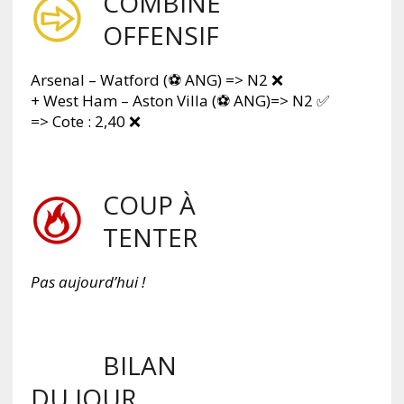
COMBINÉ
OFFENSIF
Arsenal – Watford (⚽ ANG) => N2 ❌
+ West Ham – Aston Villa (⚽ ANG)=> N2 ✅
=> Cote : 2,40 ❌
COUP À
TENTER
Pas aujourd’hui !
BILAN
DU JOUR