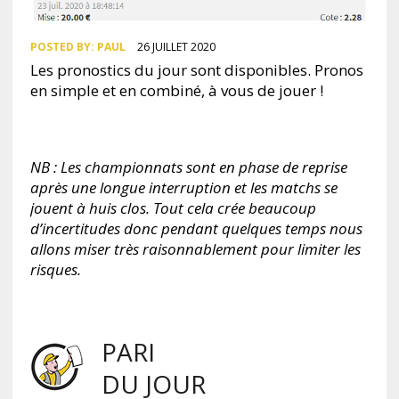
POSTED BY:
PAUL
26 JUILLET 2020
Les pronostics du jour sont disponibles. Pronos
en simple et en combiné, à vous de jouer !
NB : Les championnats sont en phase de reprise
après une longue interruption et les matchs se
jouent à huis clos. Tout cela crée beaucoup
d’incertitudes donc pendant quelques temps nous
allons miser très raisonnablement pour limiter les
risques.
PARI
DU JOUR