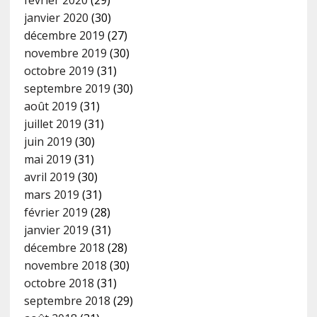
janvier 2020
(30)
décembre 2019
(27)
novembre 2019
(30)
octobre 2019
(31)
septembre 2019
(30)
août 2019
(31)
juillet 2019
(31)
juin 2019
(30)
mai 2019
(31)
avril 2019
(30)
mars 2019
(31)
février 2019
(28)
janvier 2019
(31)
décembre 2018
(28)
novembre 2018
(30)
octobre 2018
(31)
septembre 2018
(29)