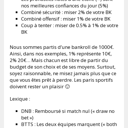
nos meilleures confiances du jour (5%)
Combiné sécurité : miser 2% de votre BK
Combiné offensif : miser 1% de votre BK
Coup à tenter : miser de 0.5% à 1% de votre
BK
Nous sommes partis d’une bankroll de 1000€.
Ainsi, dans nos exemples, 1% représente 10€,
2% 20€… Mais chacun est libre de partir du
budget de son choix et de ses moyens. Surtout,
soyez raisonnable, ne misez jamais plus que ce
que vous êtes prêt à perdre. Les paris sportifs
doivent rester un plaisir 🙂
Lexique :
DNB : Remboursé si match nul (« draw no
bet »)
BTTS : Les deux équipes marquent (« both