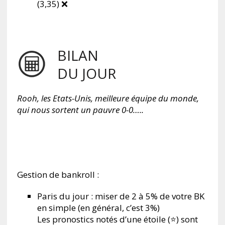
(3,35) ❌
BILAN
DU JOUR
Rooh, les Etats-Unis, meilleure équipe du monde,
qui nous sortent un pauvre 0-0…..
Gestion de bankroll :
Paris du jour : miser de 2 à 5% de votre BK
en simple (en général, c’est 3%)
Les pronostics notés d’une étoile (⭐) sont