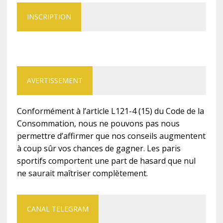
INSCRIPTION
AVERTISSEMENT
Conformément à l’article L121-4 (15) du Code de la
Consommation, nous ne pouvons pas nous
permettre d’affirmer que nos conseils augmentent
à coup sûr vos chances de gagner. Les paris
sportifs comportent une part de hasard que nul
ne saurait maîtriser complètement.
CANAL TELEGRAM