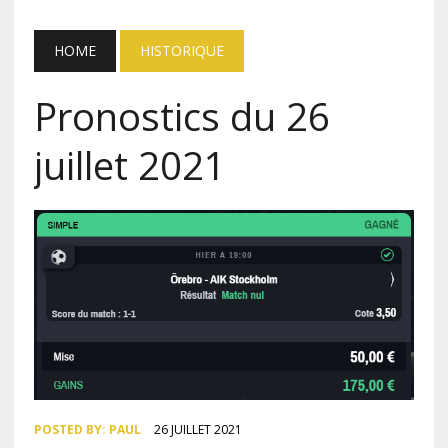
HOME
HISTORIQUE
Pronostics du 26
juillet 2021
POSTED BY:
PAUL
26 JUILLET 2021