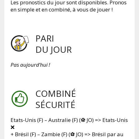
Les pronostics du jour sont disponibles. Pronos
en simple et en combiné, à vous de jouer !
PARI
DU JOUR
Pas aujourd’hui !
COMBINÉ
SÉCURITÉ
Etats-Unis (F) – Australie (F) (⚽ JO) => Etats-Unis
❌
+ Brésil (F) – Zambie (F) (⚽ JO) => Brésil par au