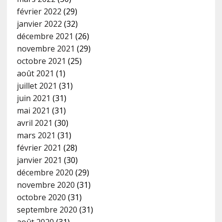
février 2022
(29)
janvier 2022
(32)
décembre 2021
(26)
novembre 2021
(29)
octobre 2021
(25)
août 2021
(1)
juillet 2021
(31)
juin 2021
(31)
mai 2021
(31)
avril 2021
(30)
mars 2021
(31)
février 2021
(28)
janvier 2021
(30)
décembre 2020
(29)
novembre 2020
(31)
octobre 2020
(31)
septembre 2020
(31)