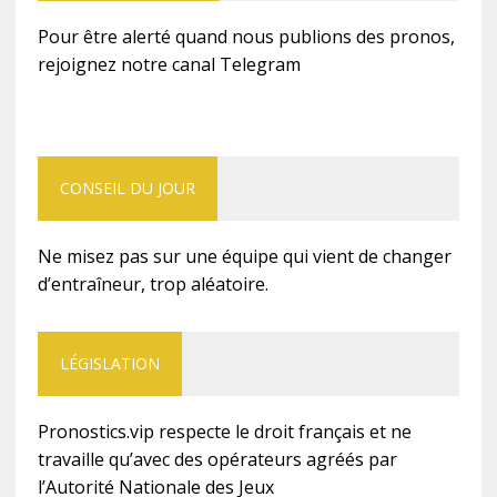
Pour être alerté quand nous publions des pronos,
rejoignez notre canal Telegram
CONSEIL DU JOUR
Ne misez pas sur une équipe qui vient de changer
d’entraîneur, trop aléatoire.
LÉGISLATION
Pronostics.vip respecte le droit français et ne
travaille qu’avec des opérateurs agréés par
l’Autorité Nationale des Jeux