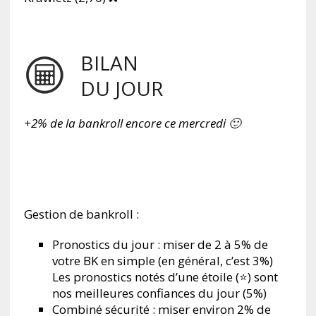
BILAN
DU JOUR
+2% de la bankroll encore ce mercredi 🙂
Gestion de bankroll :
Pronostics du jour : miser de 2 à 5% de
votre BK en simple (en général, c’est 3%)
Les pronostics notés d’une étoile (⭐) sont
nos meilleures confiances du jour (5%)
Combiné sécurité : miser environ 2% de