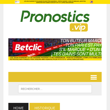
HOME
HISTORIQUE