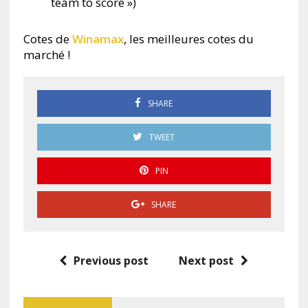
team to score »)
Cotes de
Winamax
, les meilleures cotes du
marché !
SHARE
TWEET
PIN
SHARE
Previous post
Next post