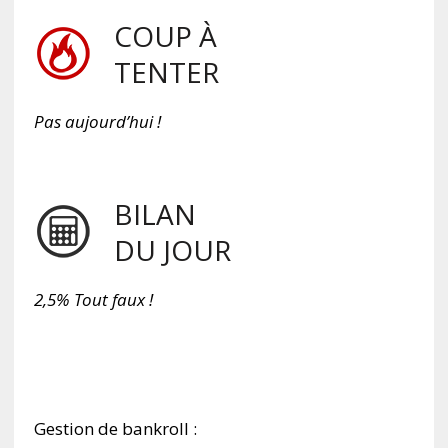
COUP À
TENTER
Pas aujourd’hui !
BILAN
DU JOUR
2,5% Tout faux !
Gestion de bankroll :