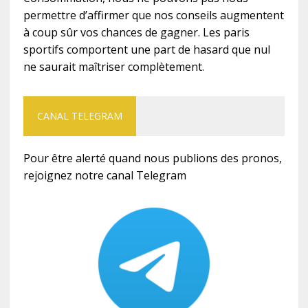
permettre d’affirmer que nos conseils augmentent
à coup sûr vos chances de gagner. Les paris
sportifs comportent une part de hasard que nul
ne saurait maîtriser complètement.
CANAL TELEGRAM
Pour être alerté quand nous publions des pronos,
rejoignez notre canal Telegram