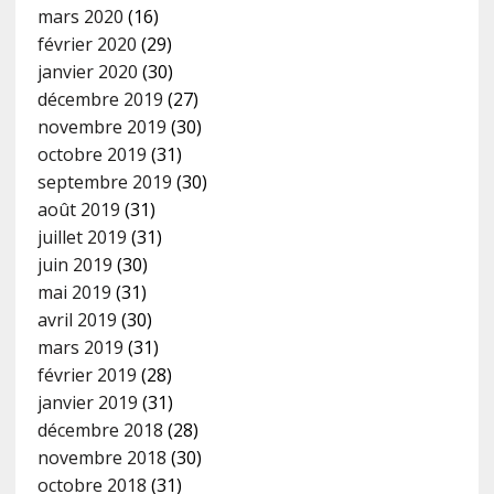
mars 2020
(16)
février 2020
(29)
janvier 2020
(30)
décembre 2019
(27)
novembre 2019
(30)
octobre 2019
(31)
septembre 2019
(30)
août 2019
(31)
juillet 2019
(31)
juin 2019
(30)
mai 2019
(31)
avril 2019
(30)
mars 2019
(31)
février 2019
(28)
janvier 2019
(31)
décembre 2018
(28)
novembre 2018
(30)
octobre 2018
(31)