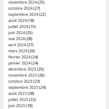
novembre 2024
(25)
octobre 2024
(27)
septembre 2024
(22)
août 2024
(18)
juillet 2024
(15)
juin 2024
(25)
mai 2024
(28)
avril 2024
(27)
mars 2024
(26)
février 2024
(24)
janvier 2024
(24)
décembre 2023
(25)
novembre 2023
(26)
octobre 2023
(23)
septembre 2023
(24)
août 2023
(28)
juillet 2023
(22)
juin 2023
(18)