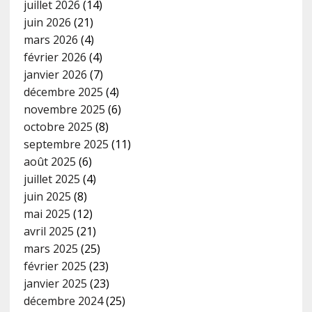
juillet 2026
(14)
juin 2026
(21)
mars 2026
(4)
février 2026
(4)
janvier 2026
(7)
décembre 2025
(4)
novembre 2025
(6)
octobre 2025
(8)
septembre 2025
(11)
août 2025
(6)
juillet 2025
(4)
juin 2025
(8)
mai 2025
(12)
avril 2025
(21)
mars 2025
(25)
février 2025
(23)
janvier 2025
(23)
décembre 2024
(25)