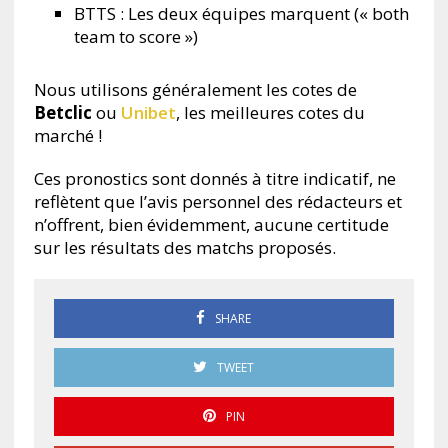
BTTS : Les deux équipes marquent (« both
team to score »)
Nous utilisons généralement les cotes de
Betclic
ou
Unibet
, les meilleures cotes du
marché !
Ces pronostics sont donnés à titre indicatif, ne
reflètent que l’avis personnel des rédacteurs et
n’offrent, bien évidemment, aucune certitude
sur les résultats des matchs proposés.
SHARE
TWEET
PIN