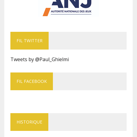
FIL TWITTER
Tweets by @Paul_Ghielmi
FIL FACEBOOK
HISTORIQUE