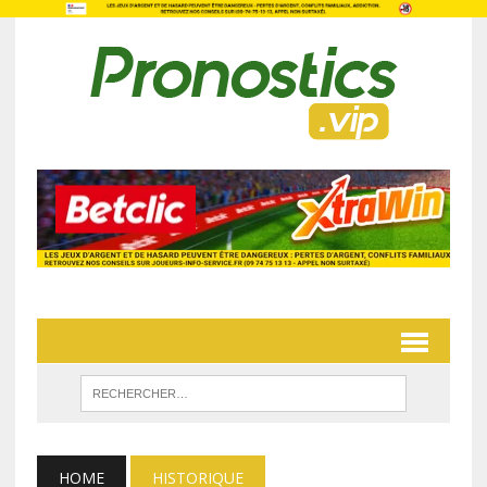
HOME
HISTORIQUE