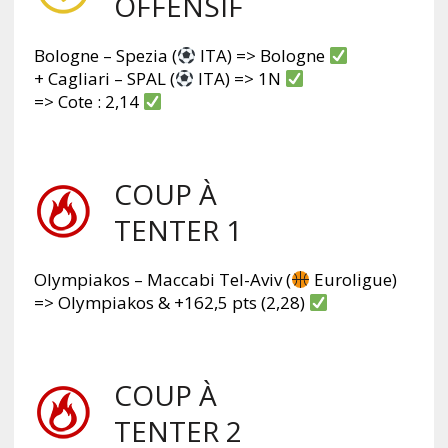
OFFENSIF
Bologne – Spezia (
ITA) => Bologne
+ Cagliari – SPAL (
ITA) => 1N
=> Cote : 2,14
COUP À
TENTER 1
Olympiakos – Maccabi Tel-Aviv (
Euroligue)
=> Olympiakos & +162,5 pts (2,28)
COUP À
TENTER 2