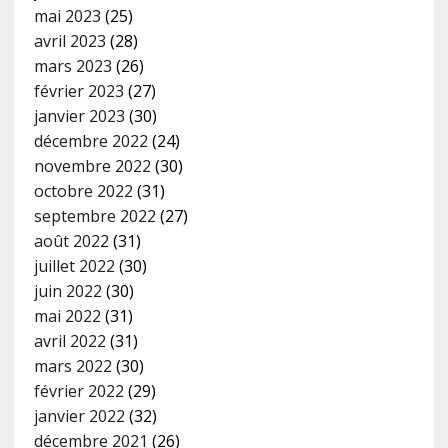
mai 2023
(25)
avril 2023
(28)
mars 2023
(26)
février 2023
(27)
janvier 2023
(30)
décembre 2022
(24)
novembre 2022
(30)
octobre 2022
(31)
septembre 2022
(27)
août 2022
(31)
juillet 2022
(30)
juin 2022
(30)
mai 2022
(31)
avril 2022
(31)
mars 2022
(30)
février 2022
(29)
janvier 2022
(32)
décembre 2021
(26)