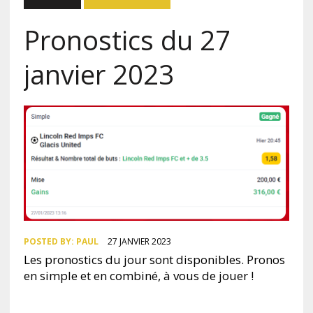
Pronostics du 27
janvier 2023
POSTED BY:
PAUL
27 JANVIER 2023
Les pronostics du jour sont disponibles. Pronos
en simple et en combiné, à vous de jouer !