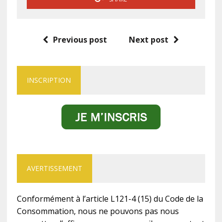
Previous post
Next post
INSCRIPTION
AVERTISSEMENT
Conformément à l’article L121-4 (15) du Code de la
Consommation, nous ne pouvons pas nous