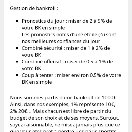
Gestion de bankroll :
Pronostics du jour : miser de 2 à 5% de
votre BK en simple
Les pronostics notés d’une étoile (⭐) sont
nos meilleures confiances du jour
Combiné sécurité : miser de 1 à 2% de
votre BK
Combiné offensif : miser de 0.5 à 1% de
votre BK
Coup à tenter : miser environ 0.5% de votre
BK en simple
Nous sommes partis d’une bankroll de 1000€.
Ainsi, dans nos exemples, 1% représente 10€,
2% 20€… Mais chacun est libre de partir du
budget de son choix et de ses moyens. Surtout,
soyez raisonnable, ne misez jamais plus que ce
que vous êtes prêt à perdre. Les paris sportifs