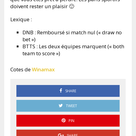
doivent rester un plaisir 🙂
Lexique :
DNB : Remboursé si match nul (« draw no
bet »)
BTTS : Les deux équipes marquent (« both
team to score »)
Cotes de
Winamax
SHARE
TWEET
PIN
SHARE