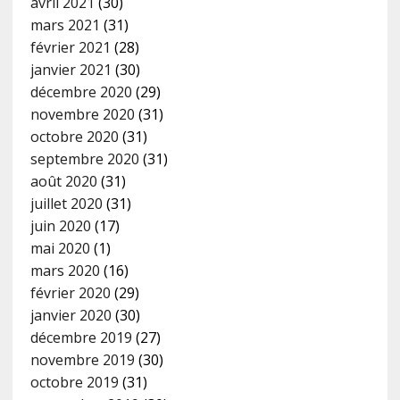
avril 2021
(30)
mars 2021
(31)
février 2021
(28)
janvier 2021
(30)
décembre 2020
(29)
novembre 2020
(31)
octobre 2020
(31)
septembre 2020
(31)
août 2020
(31)
juillet 2020
(31)
juin 2020
(17)
mai 2020
(1)
mars 2020
(16)
février 2020
(29)
janvier 2020
(30)
décembre 2019
(27)
novembre 2019
(30)
octobre 2019
(31)