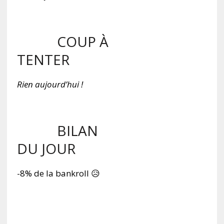
COUP À
TENTER
Rien aujourd’hui !
BILAN
DU JOUR
-8% de la bankroll 😥