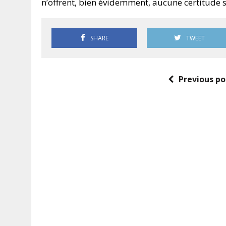
n’offrent, bien évidemment, aucune certitude 
SHARE
TWEET
Previous po