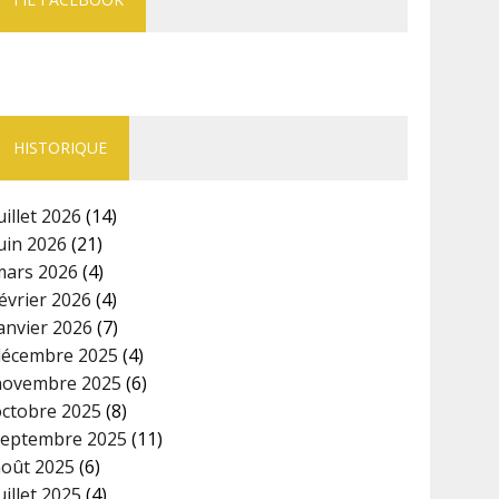
HISTORIQUE
uillet 2026
(14)
uin 2026
(21)
mars 2026
(4)
évrier 2026
(4)
anvier 2026
(7)
décembre 2025
(4)
novembre 2025
(6)
octobre 2025
(8)
septembre 2025
(11)
août 2025
(6)
uillet 2025
(4)