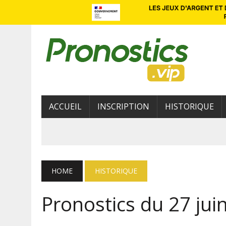
ACCUEIL
INSCRIPTION
HISTORIQUE
HOME
HISTORIQUE
Pronostics du 27 jui