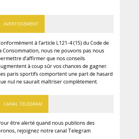
AVERTISSEMENT
onformément à l’article L121-4 (15) du Code de
la Consommation, nous ne pouvons pas nous
ermettre d’affirmer que nos conseils
augmentent à coup sûr vos chances de gagner.
Les paris sportifs comportent une part de hasard
ue nul ne saurait maîtriser complètement.
CANAL TELEGRAM
Pour être alerté quand nous publions des
pronos, rejoignez notre canal Telegram