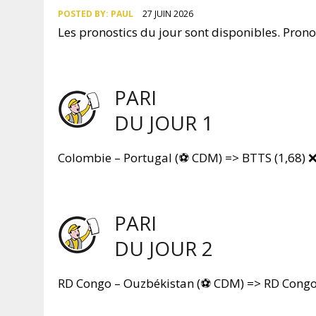
POSTED BY:
PAUL
27 JUIN 2026
Les pronostics du jour sont disponibles. Prono
PARI
DU JOUR 1
Colombie – Portugal (⚽ CDM) => BTTS (1,68) 
PARI
DU JOUR 2
RD Congo – Ouzbékistan (⚽ CDM) => RD Congo 