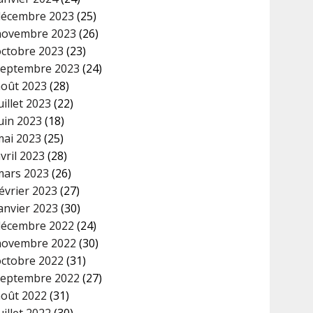
décembre 2023
(25)
novembre 2023
(26)
octobre 2023
(23)
septembre 2023
(24)
août 2023
(28)
uillet 2023
(22)
uin 2023
(18)
mai 2023
(25)
vril 2023
(28)
mars 2023
(26)
évrier 2023
(27)
anvier 2023
(30)
décembre 2022
(24)
novembre 2022
(30)
octobre 2022
(31)
septembre 2022
(27)
août 2022
(31)
uillet 2022
(30)