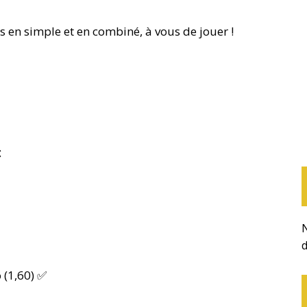
s en simple et en combiné, à vous de jouer !
❌
d
(1,60) ✅