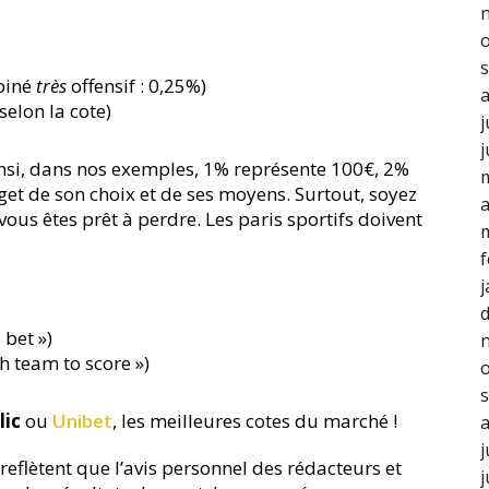
mbiné
très
offensif : 0,25%)
selon la cote)
j
j
nsi, dans nos exemples, 1% représente 100€, 2%
et de son choix et de ses moyens. Surtout, soyez
a
ous êtes prêt à perdre. Les paris sportifs doivent
f
j
bet »)
 team to score »)
lic
ou
Unibet
, les meilleures cotes du marché !
j
 reflètent que l’avis personnel des rédacteurs et
j