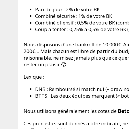
Pari du jour : 2% de votre BK
Combiné sécurité : 1% de votre BK
Combiné offensif : 0,5% de votre BK (co
Coup à tenter : 0,25% à 0,5% de votre BK (
Nous disposons d’une bankroll de 10 000€. Ai
200€… Mais chacun est libre de partir du budg
raisonnable, ne misez jamais plus que ce que v
rester un plaisir 🙂
Lexique :
DNB : Remboursé si match nul (« draw no 
BTTS : Les deux équipes marquent (« both
Nous utilisons généralement les cotes de
Betc
Ces pronostics sont donnés à titre indicatif, ne