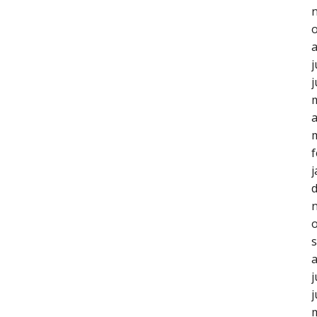
j
j
a
f
j
j
j