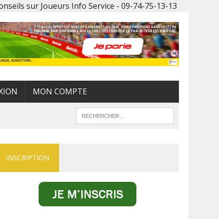
XION
MON COMPTE
INSCRIPTION