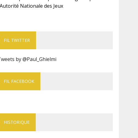
’Autorité Nationale des Jeux
FIL TWITTER
Tweets by @Paul_Ghielmi
FIL FACEBOOK
HISTORIQUE