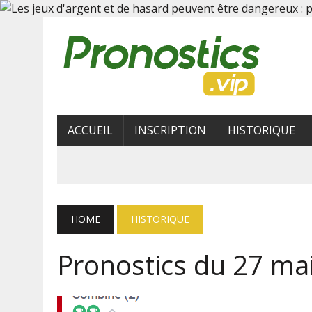
ACCUEIL
INSCRIPTION
HISTORIQUE
HOME
HISTORIQUE
Pronostics du 27 ma