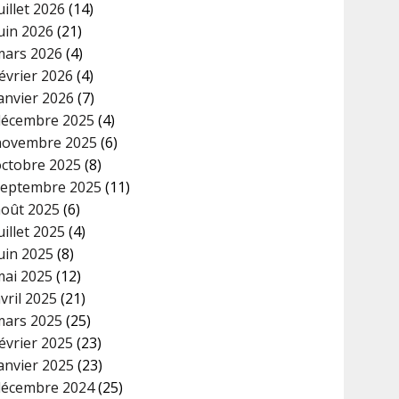
uillet 2026
(14)
uin 2026
(21)
mars 2026
(4)
évrier 2026
(4)
anvier 2026
(7)
décembre 2025
(4)
novembre 2025
(6)
octobre 2025
(8)
septembre 2025
(11)
août 2025
(6)
uillet 2025
(4)
uin 2025
(8)
mai 2025
(12)
vril 2025
(21)
mars 2025
(25)
évrier 2025
(23)
anvier 2025
(23)
décembre 2024
(25)