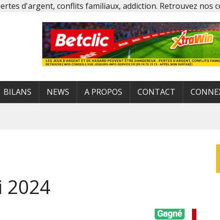
BILANS
NEWS
A PROPOS
CONTACT
CONNE
i 2024