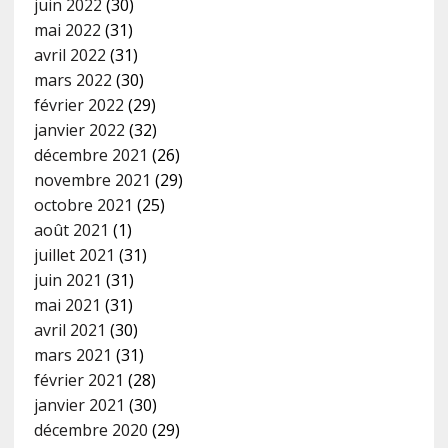
juin 2022
(30)
mai 2022
(31)
avril 2022
(31)
mars 2022
(30)
février 2022
(29)
janvier 2022
(32)
décembre 2021
(26)
novembre 2021
(29)
octobre 2021
(25)
août 2021
(1)
juillet 2021
(31)
juin 2021
(31)
mai 2021
(31)
avril 2021
(30)
mars 2021
(31)
février 2021
(28)
janvier 2021
(30)
décembre 2020
(29)