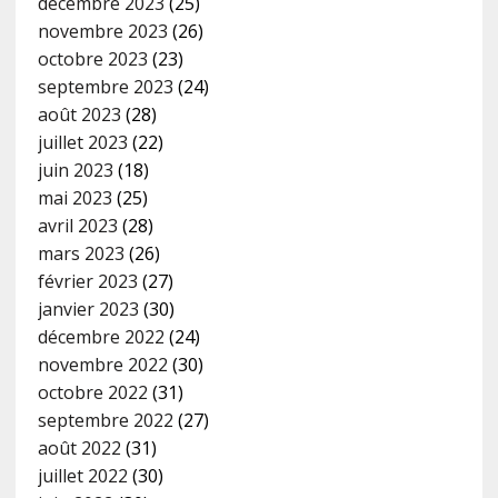
décembre 2023
(25)
novembre 2023
(26)
octobre 2023
(23)
septembre 2023
(24)
août 2023
(28)
juillet 2023
(22)
juin 2023
(18)
mai 2023
(25)
avril 2023
(28)
mars 2023
(26)
février 2023
(27)
janvier 2023
(30)
décembre 2022
(24)
novembre 2022
(30)
octobre 2022
(31)
septembre 2022
(27)
août 2022
(31)
juillet 2022
(30)