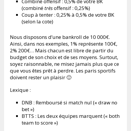
Combiné offensif : 0,5% de votre BK
(combiné
très
offensif : 0,25%)
Coup à tenter : 0,25% à 0,5% de votre BK
(selon la cote)
Nous disposons d’une bankroll de 10 000€.
Ainsi, dans nos exemples, 1% représente 100€,
2% 200€… Mais chacun est libre de partir du
budget de son choix et de ses moyens. Surtout,
soyez raisonnable, ne misez jamais plus que ce
que vous êtes prêt à perdre. Les paris sportifs
doivent rester un plaisir 🙂
Lexique :
DNB : Remboursé si match nul (« draw no
bet »)
BTTS : Les deux équipes marquent (« both
team to score »)