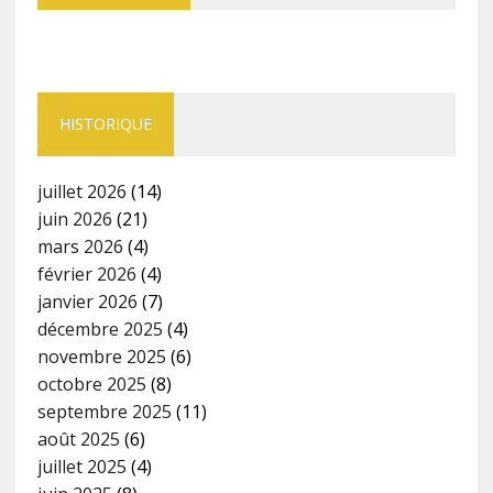
HISTORIQUE
juillet 2026
(14)
juin 2026
(21)
mars 2026
(4)
février 2026
(4)
janvier 2026
(7)
décembre 2025
(4)
novembre 2025
(6)
octobre 2025
(8)
septembre 2025
(11)
août 2025
(6)
juillet 2025
(4)