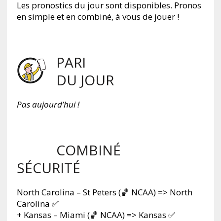
Les pronostics du jour sont disponibles. Pronos
en simple et en combiné, à vous de jouer !
PARI
DU JOUR
Pas aujourd’hui !
COMBINÉ
SÉCURITÉ
North Carolina – St Peters (🏀 NCAA) => North
Carolina ✅
+ Kansas – Miami (🏀 NCAA) => Kansas ✅