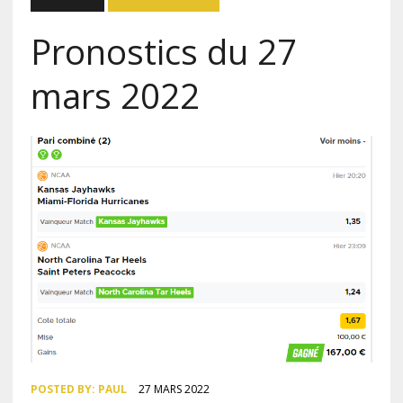
Pronostics du 27
mars 2022
POSTED BY:
PAUL
27 MARS 2022