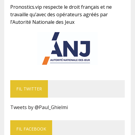
Pronostics.vip respecte le droit français et ne
travaille qu’avec des opérateurs agréés par
l’Autorité Nationale des Jeux
FIL TWITTER
Tweets by @Paul_Ghielmi
FIL FACEBOOK