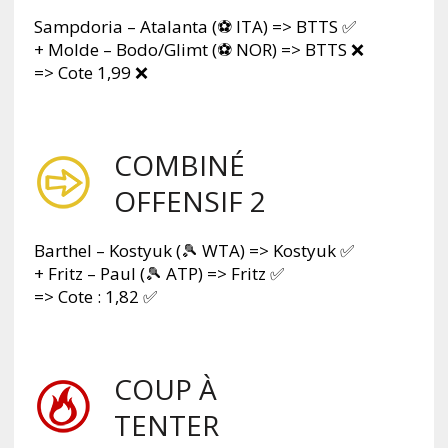
Sampdoria – Atalanta (⚽ ITA) => BTTS ✅
+ Molde – Bodo/Glimt (⚽ NOR) => BTTS ❌
=> Cote 1,99 ❌
COMBINÉ
OFFENSIF 2
Barthel – Kostyuk (🎾 WTA) => Kostyuk ✅
+ Fritz – Paul (🎾 ATP) => Fritz ✅
=> Cote : 1,82 ✅
COUP À
TENTER