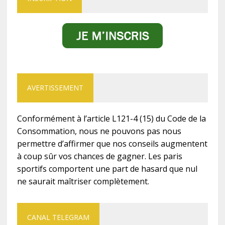
AVERTISSEMENT
Conformément à l’article L121-4 (15) du Code de la
Consommation, nous ne pouvons pas nous
permettre d’affirmer que nos conseils augmentent
à coup sûr vos chances de gagner. Les paris
sportifs comportent une part de hasard que nul
ne saurait maîtriser complètement.
CANAL TELEGRAM