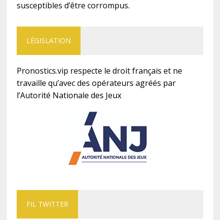
susceptibles d’être corrompus.
LÉGISLATION
Pronostics.vip respecte le droit français et ne
travaille qu’avec des opérateurs agréés par
l’Autorité Nationale des Jeux
FIL TWITTER