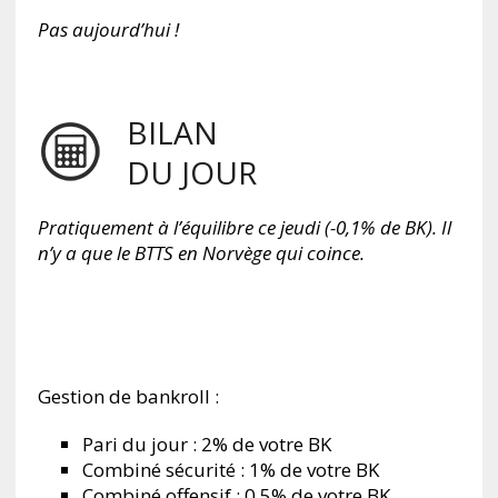
Pas aujourd’hui !
BILAN
DU JOUR
Pratiquement à l’équilibre ce jeudi (-0,1% de BK). Il
n’y a que le BTTS en Norvège qui coince.
Gestion de bankroll :
Pari du jour : 2% de votre BK
Combiné sécurité : 1% de votre BK
Combiné offensif : 0,5% de votre BK