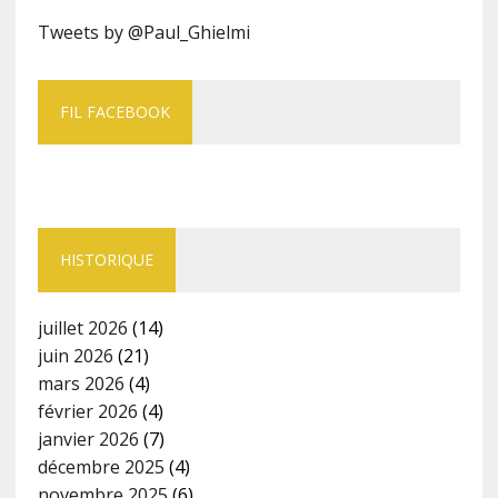
Tweets by @Paul_Ghielmi
FIL FACEBOOK
HISTORIQUE
juillet 2026
(14)
juin 2026
(21)
mars 2026
(4)
février 2026
(4)
janvier 2026
(7)
décembre 2025
(4)
novembre 2025
(6)