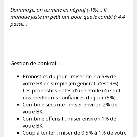
Dommage, on termine en négatif (-1%)… Il
manque juste un petit but pour que le combi à 4,4
passe…
Gestion de bankroll :
Pronostics du jour : miser de 2 à 5% de
votre BK en simple (en général, c’est 3%)
Les pronostics notés d’une étoile (⭐) sont
nos meilleures confiances du jour (5%)
Combiné sécurité : miser environ 2% de
votre BK
Combiné offensif : miser environ 1% de
votre BK
Coup à tenter : miser de 0.5% à 1% de votre