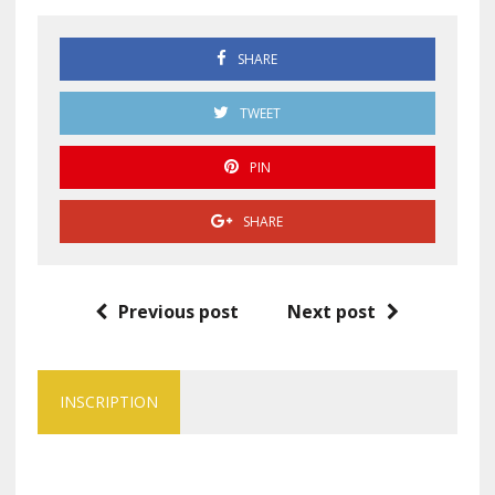
SHARE
TWEET
PIN
SHARE
Previous post
Next post
INSCRIPTION