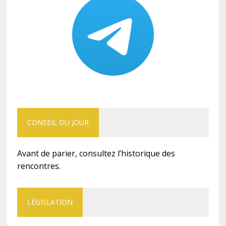
CONSEIL DU JOUR
Avant de parier, consultez l’historique des
rencontres.
LÉGISLATION