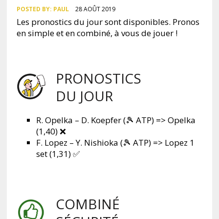
POSTED BY:
PAUL
28 AOÛT 2019
Les pronostics du jour sont disponibles. Pronos
en simple et en combiné, à vous de jouer !
PRONOSTICS
DU JOUR
R. Opelka – D. Koepfer (🎾 ATP) => Opelka
(1,40) ❌
F. Lopez – Y. Nishioka (🎾 ATP) => Lopez 1
set (1,31) ✅
COMBINÉ