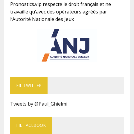
Pronostics.vip respecte le droit français et ne
travaille qu’avec des opérateurs agréés par
l’Autorité Nationale des Jeux
FIL TWITTER
Tweets by @Paul_Ghielmi
FIL FACEBOOK