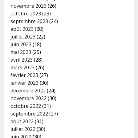
novembre 2023
(26)
octobre 2023
(23)
septembre 2023
(24)
août 2023
(28)
juillet 2023
(22)
juin 2023
(18)
mai 2023
(25)
avril 2023
(28)
mars 2023
(26)
février 2023
(27)
janvier 2023
(30)
décembre 2022
(24)
novembre 2022
(30)
octobre 2022
(31)
septembre 2022
(27)
août 2022
(31)
juillet 2022
(30)
juin 2022
(30)