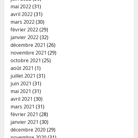
mai 2022
(31)
avril 2022
(31)
mars 2022
(30)
février 2022
(29)
janvier 2022
(32)
décembre 2021
(26)
novembre 2021
(29)
octobre 2021
(25)
août 2021
(1)
juillet 2021
(31)
juin 2021
(31)
mai 2021
(31)
avril 2021
(30)
mars 2021
(31)
février 2021
(28)
janvier 2021
(30)
décembre 2020
(29)
novembre 2020
(31)