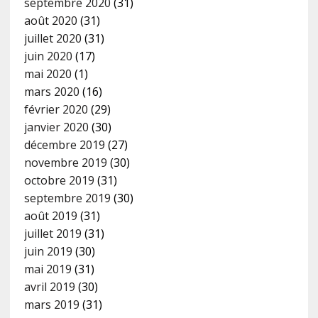
septembre 2020
(31)
août 2020
(31)
juillet 2020
(31)
juin 2020
(17)
mai 2020
(1)
mars 2020
(16)
février 2020
(29)
janvier 2020
(30)
décembre 2019
(27)
novembre 2019
(30)
octobre 2019
(31)
septembre 2019
(30)
août 2019
(31)
juillet 2019
(31)
juin 2019
(30)
mai 2019
(31)
avril 2019
(30)
mars 2019
(31)