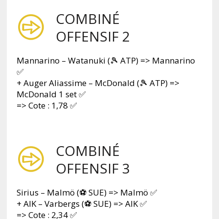
COMBINÉ
OFFENSIF 2
Mannarino – Watanuki (🎾 ATP) => Mannarino
✅
+ Auger Aliassime – McDonald (🎾 ATP) =>
McDonald 1 set ✅
=> Cote : 1,78 ✅
COMBINÉ
OFFENSIF 3
Sirius – Malmö (⚽ SUE) => Malmö ✅
+ AIK – Varbergs (⚽ SUE) => AIK ✅
=> Cote : 2,34 ✅