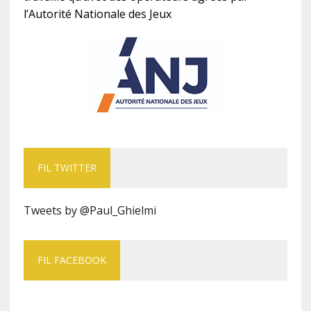
l’Autorité Nationale des Jeux
FIL TWITTER
Tweets by @Paul_Ghielmi
FIL FACEBOOK