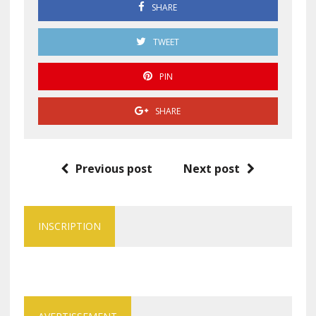
SHARE
TWEET
PIN
SHARE
Previous post
Next post
INSCRIPTION