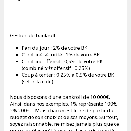
Gestion de bankroll :
Pari du jour : 2% de votre BK
Combiné sécurité : 1% de votre BK
Combiné offensif : 0,5% de votre BK
(combiné
très
offensif : 0,25%)
Coup à tenter : 0,25% à 0,5% de votre BK
(selon la cote)
Nous disposons d’une bankroll de 10 000€.
Ainsi, dans nos exemples, 1% représente 100€,
2% 200€… Mais chacun est libre de partir du
budget de son choix et de ses moyens. Surtout,
soyez raisonnable, ne misez jamais plus que ce
que vous êtes prêt à perdre. Les paris sportifs