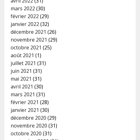
avril 2022
(31)
mars 2022
(30)
février 2022
(29)
janvier 2022
(32)
décembre 2021
(26)
novembre 2021
(29)
octobre 2021
(25)
août 2021
(1)
juillet 2021
(31)
juin 2021
(31)
mai 2021
(31)
avril 2021
(30)
mars 2021
(31)
février 2021
(28)
janvier 2021
(30)
décembre 2020
(29)
novembre 2020
(31)
octobre 2020
(31)