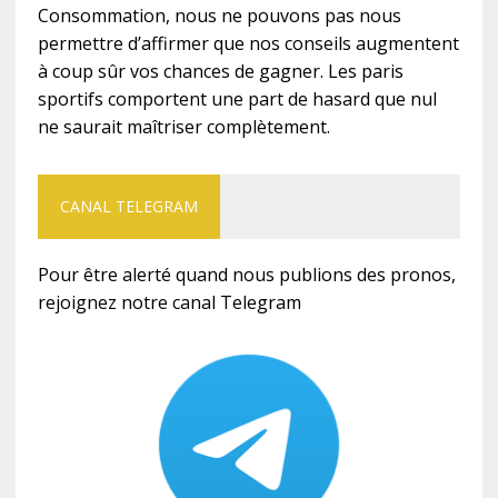
Consommation, nous ne pouvons pas nous
permettre d’affirmer que nos conseils augmentent
à coup sûr vos chances de gagner. Les paris
sportifs comportent une part de hasard que nul
ne saurait maîtriser complètement.
CANAL TELEGRAM
Pour être alerté quand nous publions des pronos,
rejoignez notre canal Telegram