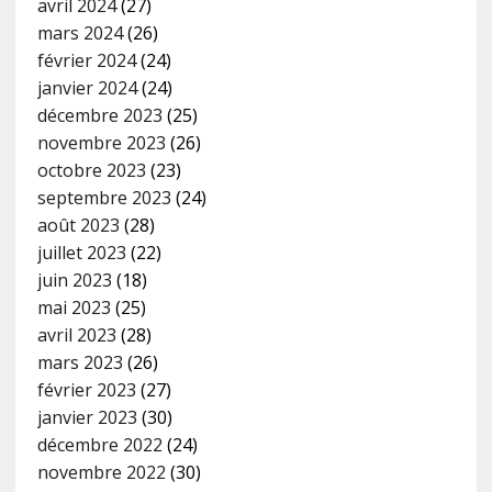
avril 2024
(27)
mars 2024
(26)
février 2024
(24)
janvier 2024
(24)
décembre 2023
(25)
novembre 2023
(26)
octobre 2023
(23)
septembre 2023
(24)
août 2023
(28)
juillet 2023
(22)
juin 2023
(18)
mai 2023
(25)
avril 2023
(28)
mars 2023
(26)
février 2023
(27)
janvier 2023
(30)
décembre 2022
(24)
novembre 2022
(30)