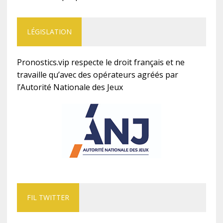
LÉGISLATION
Pronostics.vip respecte le droit français et ne
travaille qu’avec des opérateurs agréés par
l’Autorité Nationale des Jeux
FIL TWITTER