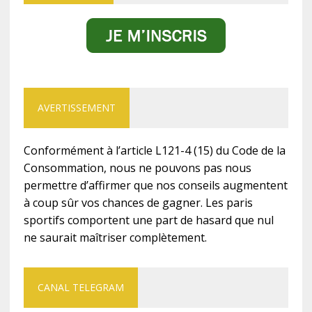
AVERTISSEMENT
Conformément à l’article L121-4 (15) du Code de la
Consommation, nous ne pouvons pas nous
permettre d’affirmer que nos conseils augmentent
à coup sûr vos chances de gagner. Les paris
sportifs comportent une part de hasard que nul
ne saurait maîtriser complètement.
CANAL TELEGRAM