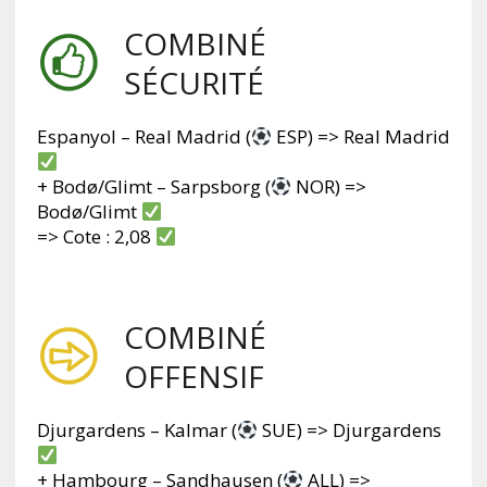
COMBINÉ
SÉCURITÉ
Espanyol – Real Madrid (
ESP) => Real Madrid
+ Bodø/Glimt – Sarpsborg (
NOR) =>
Bodø/Glimt
=> Cote : 2,08
COMBINÉ
OFFENSIF
Djurgardens – Kalmar (
SUE) => Djurgardens
+ Hambourg – Sandhausen (
ALL) =>