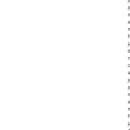
j
a
f
j
j
j
a
f
j