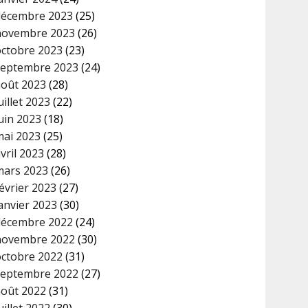
décembre 2023
(25)
novembre 2023
(26)
octobre 2023
(23)
septembre 2023
(24)
août 2023
(28)
uillet 2023
(22)
uin 2023
(18)
mai 2023
(25)
vril 2023
(28)
mars 2023
(26)
évrier 2023
(27)
anvier 2023
(30)
décembre 2022
(24)
novembre 2022
(30)
octobre 2022
(31)
septembre 2022
(27)
août 2022
(31)
uillet 2022
(30)