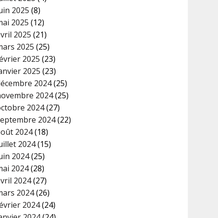
uin 2025
(8)
mai 2025
(12)
vril 2025
(21)
mars 2025
(25)
évrier 2025
(23)
anvier 2025
(23)
décembre 2024
(25)
novembre 2024
(25)
octobre 2024
(27)
septembre 2024
(22)
août 2024
(18)
uillet 2024
(15)
uin 2024
(25)
mai 2024
(28)
vril 2024
(27)
mars 2024
(26)
évrier 2024
(24)
anvier 2024
(24)