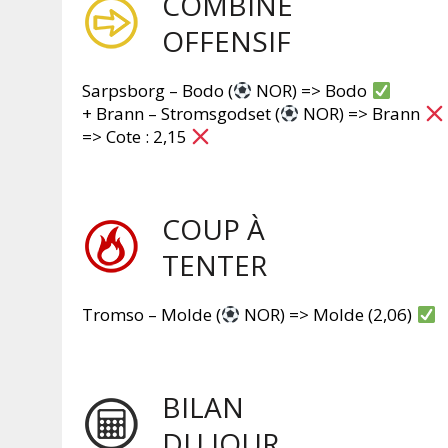
COMBINÉ
OFFENSIF
Sarpsborg – Bodo (
NOR) => Bodo
+ Brann – Stromsgodset (
NOR) => Brann
=> Cote : 2,15
COUP À
TENTER
Tromso – Molde (
NOR) => Molde (2,06)
BILAN
DU JOUR