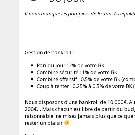
Il nous manque les pompiers de Brann. A l’équili
Gestion de bankroll :
Pari du jour : 2% de votre BK
Combiné sécurité : 1% de votre BK
Combiné offensif : 0,5% de votre BK (co
Coup à tenter : 0,25% à 0,5% de votre BK (
Nous disposons d’une bankroll de 10 000€. Ai
200€… Mais chacun est libre de partir du budg
raisonnable, ne misez jamais plus que ce que v
rester un plaisir