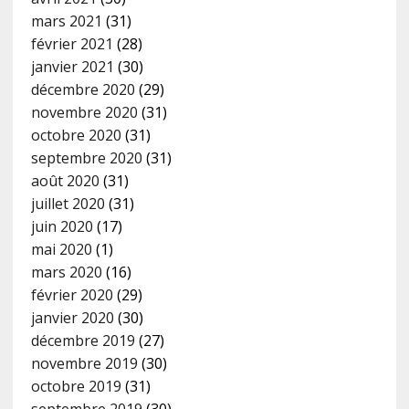
mars 2021
(31)
février 2021
(28)
janvier 2021
(30)
décembre 2020
(29)
novembre 2020
(31)
octobre 2020
(31)
septembre 2020
(31)
août 2020
(31)
juillet 2020
(31)
juin 2020
(17)
mai 2020
(1)
mars 2020
(16)
février 2020
(29)
janvier 2020
(30)
décembre 2019
(27)
novembre 2019
(30)
octobre 2019
(31)