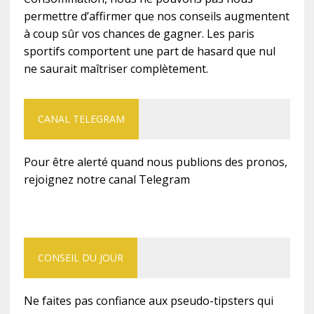
permettre d’affirmer que nos conseils augmentent
à coup sûr vos chances de gagner. Les paris
sportifs comportent une part de hasard que nul
ne saurait maîtriser complètement.
CANAL TELEGRAM
Pour être alerté quand nous publions des pronos,
rejoignez notre canal Telegram
CONSEIL DU JOUR
Ne faites pas confiance aux pseudo-tipsters qui