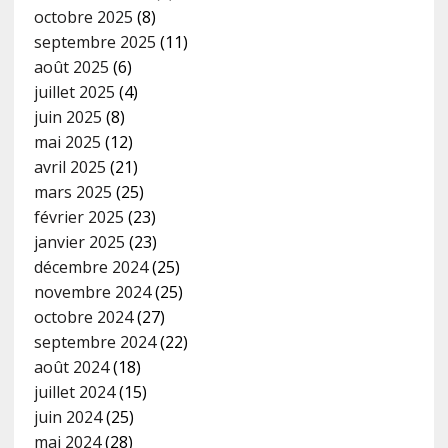
octobre 2025
(8)
septembre 2025
(11)
août 2025
(6)
juillet 2025
(4)
juin 2025
(8)
mai 2025
(12)
avril 2025
(21)
mars 2025
(25)
février 2025
(23)
janvier 2025
(23)
décembre 2024
(25)
novembre 2024
(25)
octobre 2024
(27)
septembre 2024
(22)
août 2024
(18)
juillet 2024
(15)
juin 2024
(25)
mai 2024
(28)