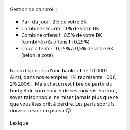
Gestion de bankroll :
Pari du jour : 2% de votre BK
Combiné sécurité : 1% de votre BK
Combiné offensif : 0,5% de votre BK
(combiné
très
offensif : 0,25%)
Coup à tenter : 0,25% à 0,5% de votre BK
(selon la cote)
Nous disposons d’une bankroll de 10 000€.
Ainsi, dans nos exemples, 1% représente 100€,
2% 200€… Mais chacun est libre de partir du
budget de son choix et de ses moyens. Surtout,
soyez raisonnable, ne misez jamais plus que ce
que vous êtes prêt à perdre. Les paris sportifs
doivent rester un plaisir 🙂
Lexique :