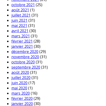
octobre 2021
(25)
août 2021
(1)
juillet 2021
(31)
juin 2021
(31)
mai 2021
(31)
avril 2021
(30)
mars 2021
(31)
février 2021
(28)
janvier 2021
(30)
décembre 2020
(29)
novembre 2020
(31)
octobre 2020
(31)
septembre 2020
(31)
août 2020
(31)
juillet 2020
(31)
juin 2020
(17)
mai 2020
(1)
mars 2020
(16)
février 2020
(29)
janvier 2020
(30)