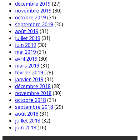
décembre 2019
(27)
novembre 2019
(30)
octobre 2019
(31)
septembre 2019
(30)
août 2019
(31)
juillet 2019
(31)
juin 2019
(30)
mai 2019
(31)
avril 2019
(30)
mars 2019
(31)
février 2019
(28)
janvier 2019
(31)
décembre 2018
(28)
novembre 2018
(30)
octobre 2018
(31)
septembre 2018
(29)
août 2018
(31)
juillet 2018
(32)
juin 2018
(16)