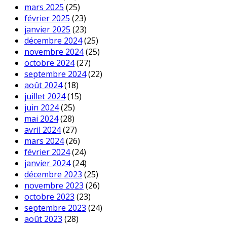
mars 2025
(25)
février 2025
(23)
janvier 2025
(23)
décembre 2024
(25)
novembre 2024
(25)
octobre 2024
(27)
septembre 2024
(22)
août 2024
(18)
juillet 2024
(15)
juin 2024
(25)
mai 2024
(28)
avril 2024
(27)
mars 2024
(26)
février 2024
(24)
janvier 2024
(24)
décembre 2023
(25)
novembre 2023
(26)
octobre 2023
(23)
septembre 2023
(24)
août 2023
(28)