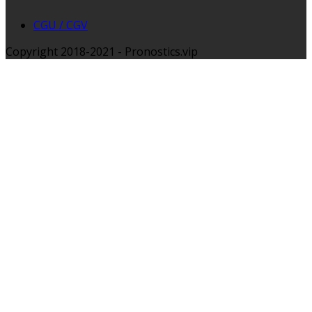
CGU / CGV
Copyright 2018-2021 - Pronostics.vip