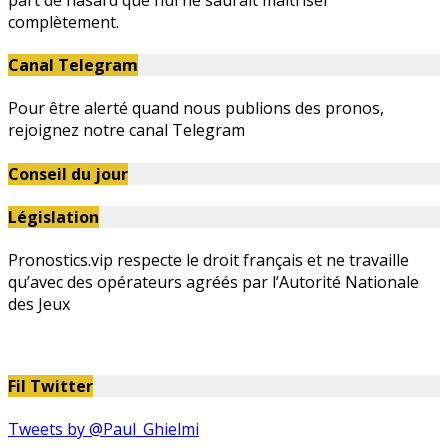
complètement.
Canal Telegram
Pour être alerté quand nous publions des pronos,
rejoignez notre canal Telegram
Conseil du jour
Législation
Pronostics.vip respecte le droit français et ne travaille
qu’avec des opérateurs agréés par l’Autorité Nationale
des Jeux
Fil Twitter
Tweets by @Paul_Ghielmi