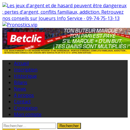
Accueil
Inscription
Historique
Bilans
News
A propos
Contact
Connexion
Mon compte
Rechercher :