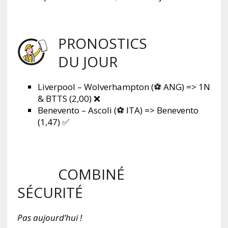
PRONOSTICS
DU JOUR
Liverpool – Wolverhampton (⚽ ANG) => 1N
& BTTS (2,00) ❌
Benevento – Ascoli (⚽ ITA) => Benevento
(1,47) ✅
COMBINÉ
SÉCURITÉ
Pas aujourd’hui !