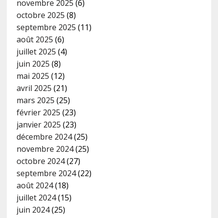
novembre 2025
(6)
octobre 2025
(8)
septembre 2025
(11)
août 2025
(6)
juillet 2025
(4)
juin 2025
(8)
mai 2025
(12)
avril 2025
(21)
mars 2025
(25)
février 2025
(23)
janvier 2025
(23)
décembre 2024
(25)
novembre 2024
(25)
octobre 2024
(27)
septembre 2024
(22)
août 2024
(18)
juillet 2024
(15)
juin 2024
(25)