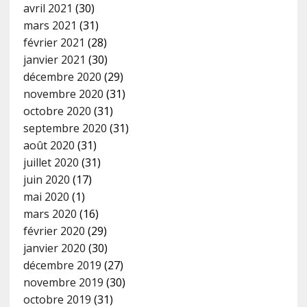
avril 2021
(30)
mars 2021
(31)
février 2021
(28)
janvier 2021
(30)
décembre 2020
(29)
novembre 2020
(31)
octobre 2020
(31)
septembre 2020
(31)
août 2020
(31)
juillet 2020
(31)
juin 2020
(17)
mai 2020
(1)
mars 2020
(16)
février 2020
(29)
janvier 2020
(30)
décembre 2019
(27)
novembre 2019
(30)
octobre 2019
(31)