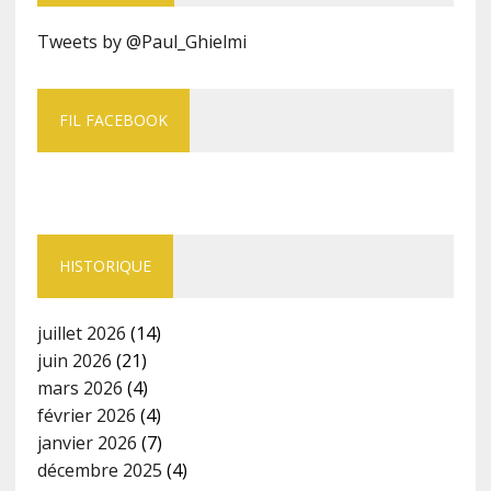
Tweets by @Paul_Ghielmi
FIL FACEBOOK
HISTORIQUE
juillet 2026
(14)
juin 2026
(21)
mars 2026
(4)
février 2026
(4)
janvier 2026
(7)
décembre 2025
(4)