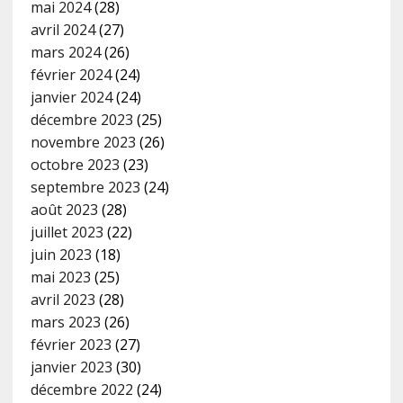
mai 2024
(28)
avril 2024
(27)
mars 2024
(26)
février 2024
(24)
janvier 2024
(24)
décembre 2023
(25)
novembre 2023
(26)
octobre 2023
(23)
septembre 2023
(24)
août 2023
(28)
juillet 2023
(22)
juin 2023
(18)
mai 2023
(25)
avril 2023
(28)
mars 2023
(26)
février 2023
(27)
janvier 2023
(30)
décembre 2022
(24)