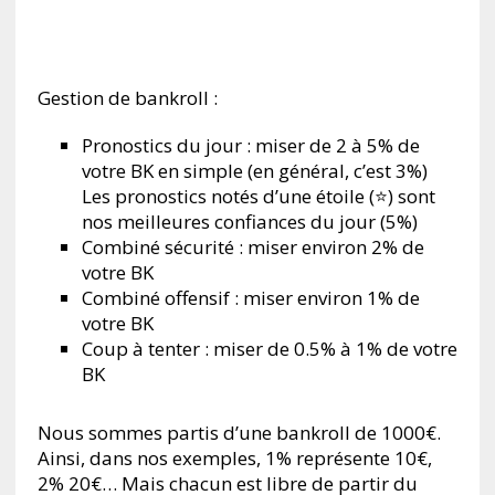
Gestion de bankroll :
Pronostics du jour : miser de 2 à 5% de
votre BK en simple (en général, c’est 3%)
Les pronostics notés d’une étoile (⭐) sont
nos meilleures confiances du jour (5%)
Combiné sécurité : miser environ 2% de
votre BK
Combiné offensif : miser environ 1% de
votre BK
Coup à tenter : miser de 0.5% à 1% de votre
BK
Nous sommes partis d’une bankroll de 1000€.
Ainsi, dans nos exemples, 1% représente 10€,
2% 20€… Mais chacun est libre de partir du