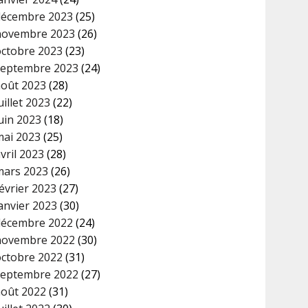
décembre 2023
(25)
novembre 2023
(26)
octobre 2023
(23)
septembre 2023
(24)
août 2023
(28)
uillet 2023
(22)
uin 2023
(18)
mai 2023
(25)
vril 2023
(28)
mars 2023
(26)
évrier 2023
(27)
anvier 2023
(30)
décembre 2022
(24)
novembre 2022
(30)
octobre 2022
(31)
septembre 2022
(27)
août 2022
(31)