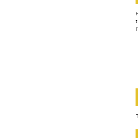
P
t
l