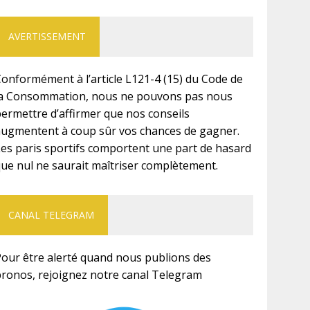
AVERTISSEMENT
onformément à l’article L121-4 (15) du Code de
la Consommation, nous ne pouvons pas nous
ermettre d’affirmer que nos conseils
augmentent à coup sûr vos chances de gagner.
Les paris sportifs comportent une part de hasard
ue nul ne saurait maîtriser complètement.
CANAL TELEGRAM
Pour être alerté quand nous publions des
pronos, rejoignez notre canal Telegram