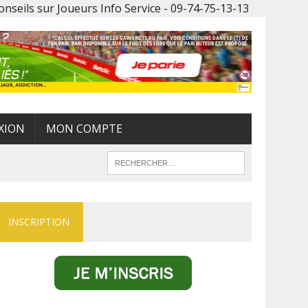
XION
MON COMPTE
INSCRIPTION