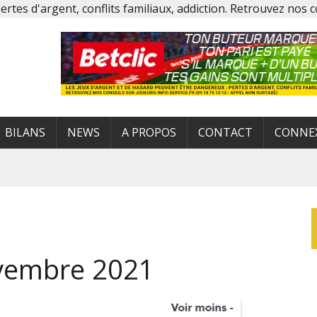
BILANS
NEWS
A PROPOS
CONTACT
CONNE
ovembre 2021