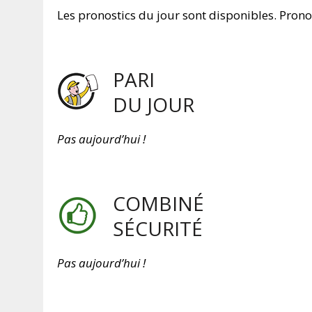
Les pronostics du jour sont disponibles. Prono
PARI
DU JOUR
Pas aujourd’hui !
COMBINÉ
SÉCURITÉ
Pas aujourd’hui !