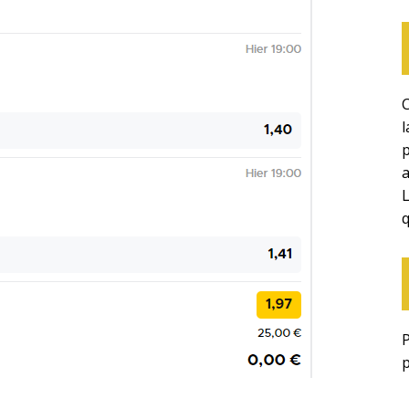
C
p
q