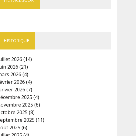
FIL FACEBOOK
HISTORIQUE
uillet 2026
(14)
uin 2026
(21)
mars 2026
(4)
évrier 2026
(4)
anvier 2026
(7)
décembre 2025
(4)
novembre 2025
(6)
octobre 2025
(8)
septembre 2025
(11)
août 2025
(6)
uillet 2025
(4)