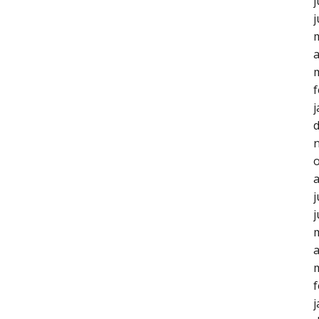
j
j
a
f
j
j
j
a
f
j