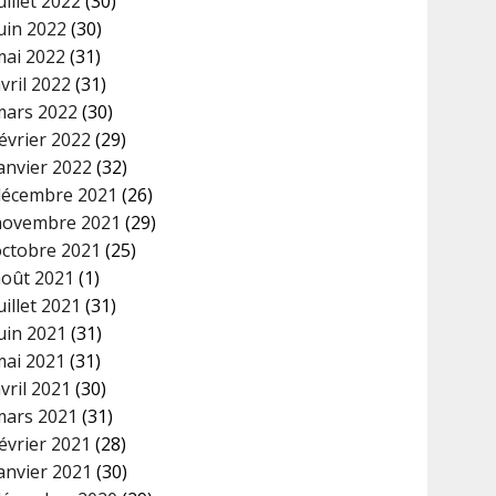
uillet 2022
(30)
uin 2022
(30)
mai 2022
(31)
vril 2022
(31)
mars 2022
(30)
évrier 2022
(29)
anvier 2022
(32)
décembre 2021
(26)
novembre 2021
(29)
octobre 2021
(25)
août 2021
(1)
uillet 2021
(31)
uin 2021
(31)
mai 2021
(31)
vril 2021
(30)
mars 2021
(31)
évrier 2021
(28)
anvier 2021
(30)