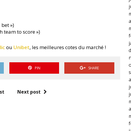
j
a
bet »)
 team to score »)
f
j
lic
ou
Unibet
, les meilleures cotes du marché !
PIN
SHARE
j
st
Next post
j
a
f
j