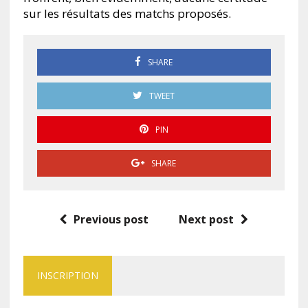
sur les résultats des matchs proposés.
SHARE
TWEET
PIN
SHARE
Previous post
Next post
INSCRIPTION