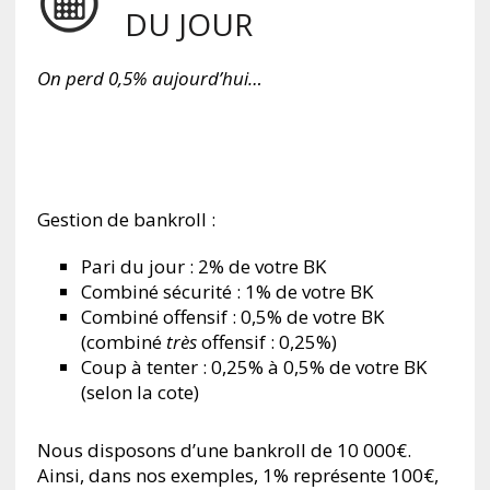
DU JOUR
On perd 0,5% aujourd’hui…
Gestion de bankroll :
Pari du jour : 2% de votre BK
Combiné sécurité : 1% de votre BK
Combiné offensif : 0,5% de votre BK
(combiné
très
offensif : 0,25%)
Coup à tenter : 0,25% à 0,5% de votre BK
(selon la cote)
Nous disposons d’une bankroll de 10 000€.
Ainsi, dans nos exemples, 1% représente 100€,