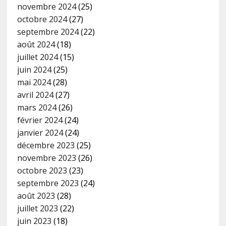
novembre 2024
(25)
octobre 2024
(27)
septembre 2024
(22)
août 2024
(18)
juillet 2024
(15)
juin 2024
(25)
mai 2024
(28)
avril 2024
(27)
mars 2024
(26)
février 2024
(24)
janvier 2024
(24)
décembre 2023
(25)
novembre 2023
(26)
octobre 2023
(23)
septembre 2023
(24)
août 2023
(28)
juillet 2023
(22)
juin 2023
(18)