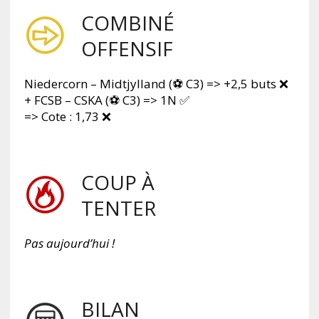
COMBINÉ
OFFENSIF
Niedercorn – Midtjylland (⚽ C3) => +2,5 buts ❌
+ FCSB – CSKA (⚽ C3) => 1N ✅
=> Cote : 1,73 ❌
COUP À
TENTER
Pas aujourd’hui !
BILAN