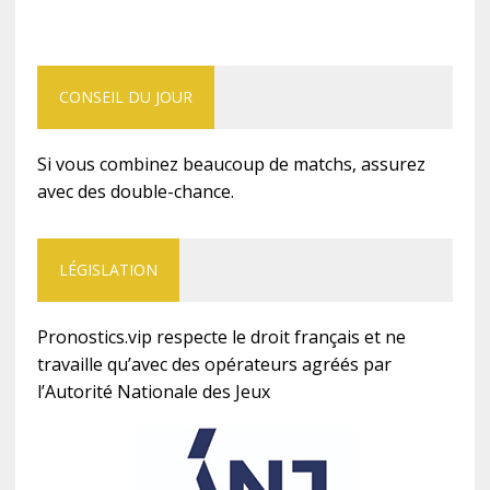
CONSEIL DU JOUR
Si vous combinez beaucoup de matchs, assurez
avec des double-chance.
LÉGISLATION
Pronostics.vip respecte le droit français et ne
travaille qu’avec des opérateurs agréés par
l’Autorité Nationale des Jeux