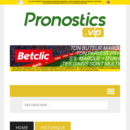
HOME
HISTORIQUE