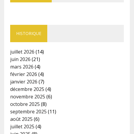
HISTORIQUE
juillet 2026
(14)
juin 2026
(21)
mars 2026
(4)
février 2026
(4)
janvier 2026
(7)
décembre 2025
(4)
novembre 2025
(6)
octobre 2025
(8)
septembre 2025
(11)
août 2025
(6)
juillet 2025
(4)
juin 2025
(8)