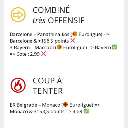
COMBINÉ
très
OFFENSIF
Barcelone – Panathinaikos (
Euroligue) =>
Barcelone & +156,5 points
+ Bayern – Maccabi (
Euroligue) => Bayern
=> Cote : 2,99
COUP À
TENTER
ER Belgrade – Monaco (
Euroligue) =>
Monaco & +153,5 points => 3,69