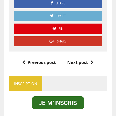
SHARE
TWEET
PIN
SHARE
Previous post
Next post
INSCRIPTION