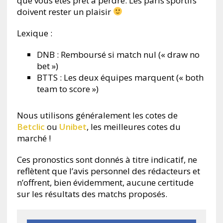
que vous êtes prêt à perdre. Les paris sportifs
doivent rester un plaisir
Lexique :
DNB : Remboursé si match nul (« draw no
bet »)
BTTS : Les deux équipes marquent (« both
team to score »)
Nous utilisons généralement les cotes de
Betclic
ou
Unibet
, les meilleures cotes du
marché !
Ces pronostics sont donnés à titre indicatif, ne
reflètent que l’avis personnel des rédacteurs et
n’offrent, bien évidemment, aucune certitude
sur les résultats des matchs proposés.