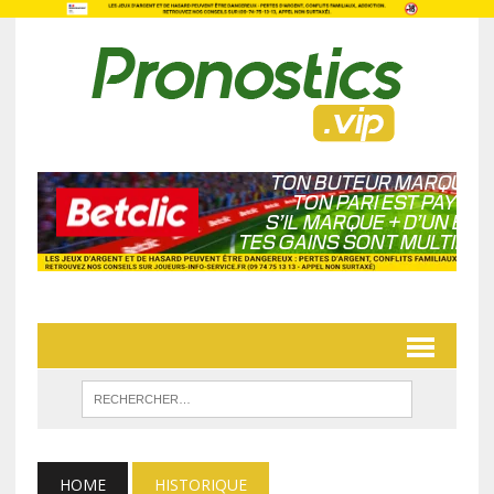
HOME
HISTORIQUE