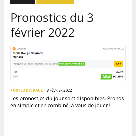
Pronostics du 3
février 2022
POSTED BY:
PAUL
3 FÉVRIER 2022
Les pronostics du jour sont disponibles. Pronos
en simple et en combiné, à vous de jouer !