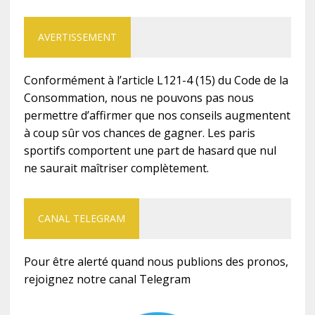
AVERTISSEMENT
Conformément à l’article L121-4 (15) du Code de la
Consommation, nous ne pouvons pas nous
permettre d’affirmer que nos conseils augmentent
à coup sûr vos chances de gagner. Les paris
sportifs comportent une part de hasard que nul
ne saurait maîtriser complètement.
CANAL TELEGRAM
Pour être alerté quand nous publions des pronos,
rejoignez notre canal Telegram