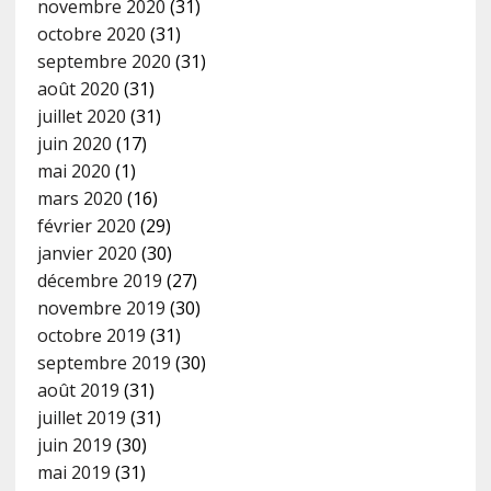
novembre 2020
(31)
octobre 2020
(31)
septembre 2020
(31)
août 2020
(31)
juillet 2020
(31)
juin 2020
(17)
mai 2020
(1)
mars 2020
(16)
février 2020
(29)
janvier 2020
(30)
décembre 2019
(27)
novembre 2019
(30)
octobre 2019
(31)
septembre 2019
(30)
août 2019
(31)
juillet 2019
(31)
juin 2019
(30)
mai 2019
(31)