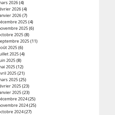
mars 2026
(4)
évrier 2026
(4)
anvier 2026
(7)
décembre 2025
(4)
novembre 2025
(6)
octobre 2025
(8)
septembre 2025
(11)
août 2025
(6)
uillet 2025
(4)
uin 2025
(8)
mai 2025
(12)
vril 2025
(21)
mars 2025
(25)
évrier 2025
(23)
anvier 2025
(23)
décembre 2024
(25)
novembre 2024
(25)
octobre 2024
(27)