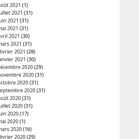
août 2021
(1)
uillet 2021
(31)
uin 2021
(31)
mai 2021
(31)
vril 2021
(30)
mars 2021
(31)
évrier 2021
(28)
anvier 2021
(30)
décembre 2020
(29)
novembre 2020
(31)
octobre 2020
(31)
septembre 2020
(31)
août 2020
(31)
uillet 2020
(31)
uin 2020
(17)
mai 2020
(1)
mars 2020
(16)
évrier 2020
(29)