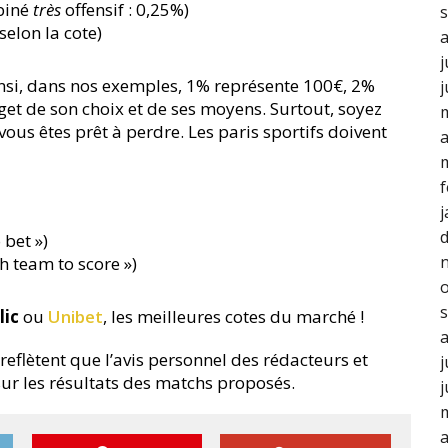
mbiné
très
offensif : 0,25%)
selon la cote)
j
nsi, dans nos exemples, 1% représente 100€, 2%
j
et de son choix et de ses moyens. Surtout, soyez
ous êtes prêt à perdre. Les paris sportifs doivent
a
f
j
bet »)
 team to score »)
lic
ou
Unibet
, les meilleures cotes du marché !
 reflètent que l’avis personnel des rédacteurs et
j
sur les résultats des matchs proposés.
j
a