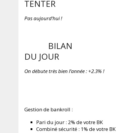
TENTER
Pas aujourd’hui !
BILAN
DU JOUR
On débute très bien l’année : +2.3% !
Gestion de bankroll :
Pari du jour : 2% de votre BK
Combiné sécurité : 1% de votre BK