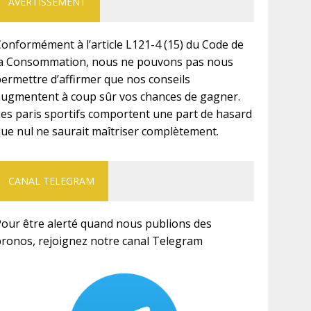
AVERTISSEMENT
onformément à l’article L121-4 (15) du Code de
la Consommation, nous ne pouvons pas nous
ermettre d’affirmer que nos conseils
augmentent à coup sûr vos chances de gagner.
Les paris sportifs comportent une part de hasard
ue nul ne saurait maîtriser complètement.
CANAL TELEGRAM
Pour être alerté quand nous publions des
pronos, rejoignez notre canal Telegram