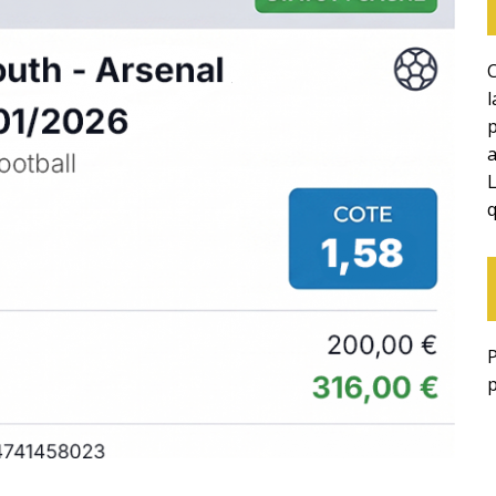
C
p
q