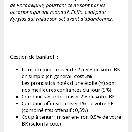
de Philadelphie, pourtant ce ne sont pas les
occasions qui ont manqué. Enfin, cool pour
Kyrgios qui valide son set avant d’abandonner.
Gestion de bankroll :
Paris du jour : miser de 2 à 5% de votre BK
en simple (en général, c’est 3%)
Les pronostics notés d’une étoile (⭐) sont
nos meilleures confiances du jour (5%)
Combiné sécurité : miser 2% de votre BK
Combiné offensif : miser 1% de votre BK
(combiné
très
offensif : 0,5%)
Coup à tenter : miser environ 0,5% de votre
BK (selon la cote)