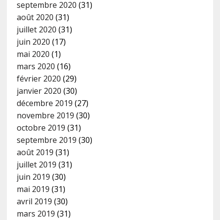
septembre 2020
(31)
août 2020
(31)
juillet 2020
(31)
juin 2020
(17)
mai 2020
(1)
mars 2020
(16)
février 2020
(29)
janvier 2020
(30)
décembre 2019
(27)
novembre 2019
(30)
octobre 2019
(31)
septembre 2019
(30)
août 2019
(31)
juillet 2019
(31)
juin 2019
(30)
mai 2019
(31)
avril 2019
(30)
mars 2019
(31)