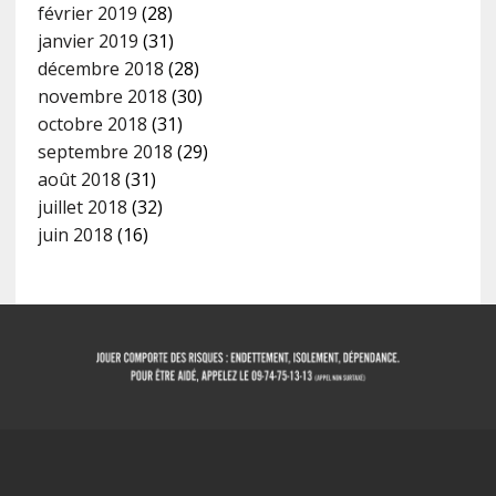
février 2019
(28)
janvier 2019
(31)
décembre 2018
(28)
novembre 2018
(30)
octobre 2018
(31)
septembre 2018
(29)
août 2018
(31)
juillet 2018
(32)
juin 2018
(16)