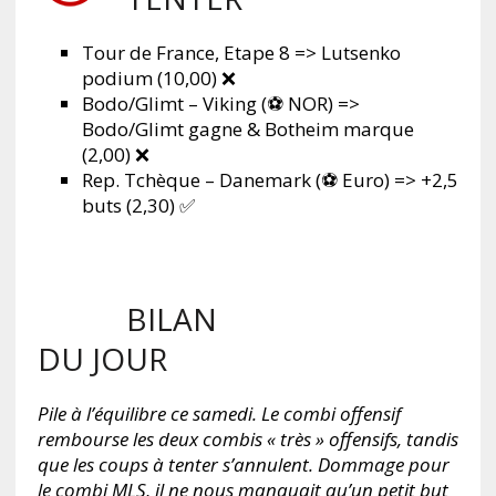
Tour de France, Etape 8 => Lutsenko
podium (10,00) ❌
Bodo/Glimt – Viking (⚽ NOR) =>
Bodo/Glimt gagne & Botheim marque
(2,00) ❌
Rep. Tchèque – Danemark (⚽ Euro) => +2,5
buts (2,30) ✅
BILAN
DU JOUR
Pile à l’équilibre ce samedi. Le combi offensif
rembourse les deux combis « très » offensifs, tandis
que les coups à tenter s’annulent. Dommage pour
le combi MLS, il ne nous manquait qu’un petit but