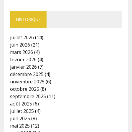
HISTORIQUE
juillet 2026
(14)
juin 2026
(21)
mars 2026
(4)
février 2026
(4)
janvier 2026
(7)
décembre 2025
(4)
novembre 2025
(6)
octobre 2025
(8)
septembre 2025
(11)
août 2025
(6)
juillet 2025
(4)
juin 2025
(8)
mai 2025
(12)