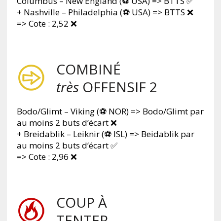
Columbus – New England (⚽ USA) => BTTS ✅
+ Nashville – Philadelphia (⚽ USA) => BTTS ❌
=> Cote : 2,52 ❌
COMBINÉ
très
OFFENSIF 2
Bodo/Glimt – Viking (⚽ NOR) => Bodo/Glimt par
au moins 2 buts d’écart ❌
+ Breidablik – Leiknir (⚽ ISL) => Beidablik par
au moins 2 buts d’écart ✅
=> Cote : 2,96 ❌
COUP À
TENTER