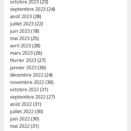
octobre 2023
(23)
septembre 2023
(24)
août 2023
(28)
juillet 2023
(22)
juin 2023
(18)
mai 2023
(25)
avril 2023
(28)
mars 2023
(26)
février 2023
(27)
janvier 2023
(30)
décembre 2022
(24)
novembre 2022
(30)
octobre 2022
(31)
septembre 2022
(27)
août 2022
(31)
juillet 2022
(30)
juin 2022
(30)
mai 2022
(31)