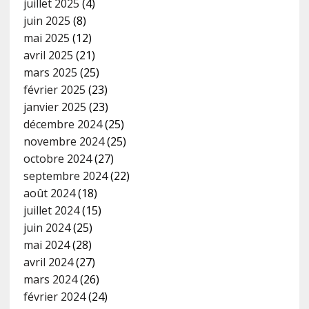
juillet 2025
(4)
juin 2025
(8)
mai 2025
(12)
avril 2025
(21)
mars 2025
(25)
février 2025
(23)
janvier 2025
(23)
décembre 2024
(25)
novembre 2024
(25)
octobre 2024
(27)
septembre 2024
(22)
août 2024
(18)
juillet 2024
(15)
juin 2024
(25)
mai 2024
(28)
avril 2024
(27)
mars 2024
(26)
février 2024
(24)