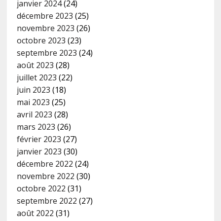
janvier 2024
(24)
décembre 2023
(25)
novembre 2023
(26)
octobre 2023
(23)
septembre 2023
(24)
août 2023
(28)
juillet 2023
(22)
juin 2023
(18)
mai 2023
(25)
avril 2023
(28)
mars 2023
(26)
février 2023
(27)
janvier 2023
(30)
décembre 2022
(24)
novembre 2022
(30)
octobre 2022
(31)
septembre 2022
(27)
août 2022
(31)