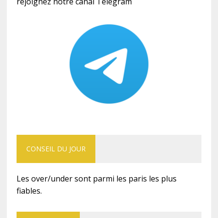
rejoignez notre canal Telegram
CONSEIL DU JOUR
Les over/under sont parmi les paris les plus
fiables.