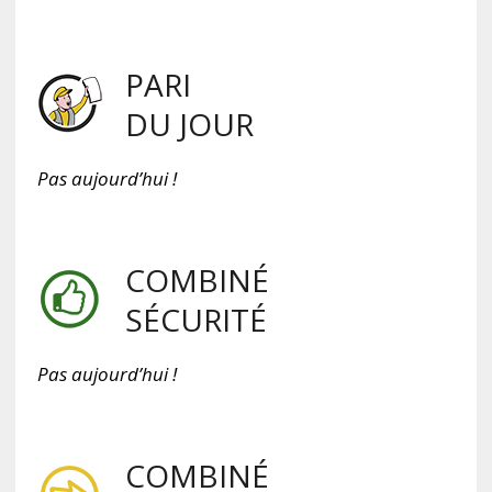
PARI
DU JOUR
Pas aujourd’hui !
COMBINÉ
SÉCURITÉ
Pas aujourd’hui !
COMBINÉ