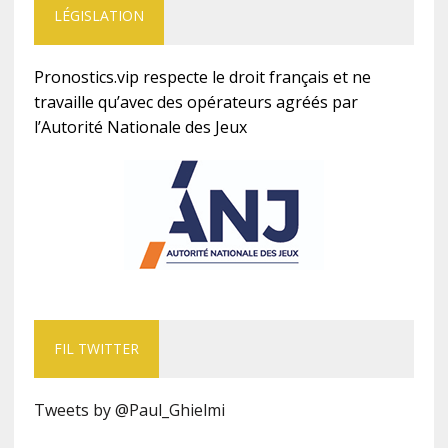
LÉGISLATION
Pronostics.vip respecte le droit français et ne
travaille qu’avec des opérateurs agréés par
l’Autorité Nationale des Jeux
FIL TWITTER
Tweets by @Paul_Ghielmi