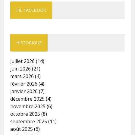
FIL FACEBOOK
HISTORIQUE
juillet 2026
(14)
juin 2026
(21)
mars 2026
(4)
février 2026
(4)
janvier 2026
(7)
décembre 2025
(4)
novembre 2025
(6)
octobre 2025
(8)
septembre 2025
(11)
août 2025
(6)