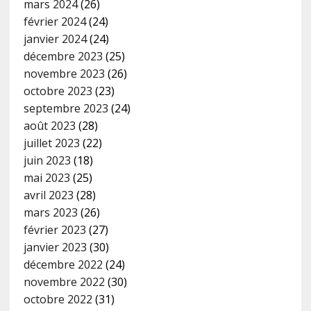
mars 2024
(26)
février 2024
(24)
janvier 2024
(24)
décembre 2023
(25)
novembre 2023
(26)
octobre 2023
(23)
septembre 2023
(24)
août 2023
(28)
juillet 2023
(22)
juin 2023
(18)
mai 2023
(25)
avril 2023
(28)
mars 2023
(26)
février 2023
(27)
janvier 2023
(30)
décembre 2022
(24)
novembre 2022
(30)
octobre 2022
(31)