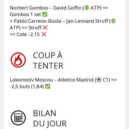
Norbert Gombos – David Goffin (
ATP) =>
Gombos 1 set
+ Pablo Carreno-Busta – Jan-Lennard Struff (
ATP) =>
Struff
=> Cote : 2,15
COUP À
TENTER
Lokomotiv Moscou – Atletico Madrid (
C1) =>
-2,5 buts (1,84)
BILAN
DU JOUR