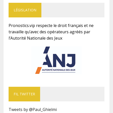
LÉGISLATION
Pronostics.vip respecte le droit français et ne
travaille qu’avec des opérateurs agréés par
l’Autorité Nationale des Jeux
FIL TWITTER
Tweets by @Paul_Ghielmi