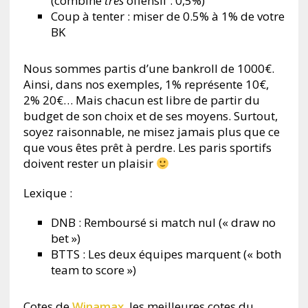
(combiné
très
offensif : 0,5%)
Coup à tenter : miser de 0.5% à 1% de votre
BK
Nous sommes partis d’une bankroll de 1000€.
Ainsi, dans nos exemples, 1% représente 10€,
2% 20€… Mais chacun est libre de partir du
budget de son choix et de ses moyens. Surtout,
soyez raisonnable, ne misez jamais plus que ce
que vous êtes prêt à perdre. Les paris sportifs
doivent rester un plaisir
Lexique :
DNB : Remboursé si match nul (« draw no
bet »)
BTTS : Les deux équipes marquent (« both
team to score »)
Cotes de
Winamax
, les meilleures cotes du