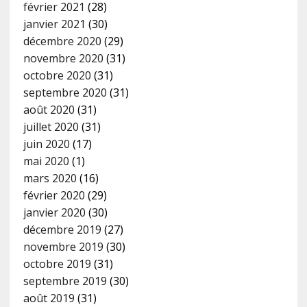
février 2021
(28)
janvier 2021
(30)
décembre 2020
(29)
novembre 2020
(31)
octobre 2020
(31)
septembre 2020
(31)
août 2020
(31)
juillet 2020
(31)
juin 2020
(17)
mai 2020
(1)
mars 2020
(16)
février 2020
(29)
janvier 2020
(30)
décembre 2019
(27)
novembre 2019
(30)
octobre 2019
(31)
septembre 2019
(30)
août 2019
(31)