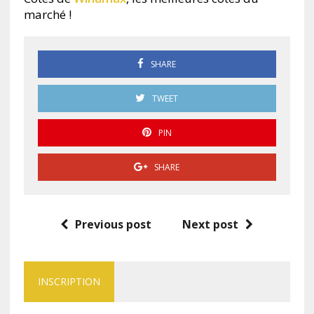
marché !
SHARE
TWEET
PIN
SHARE
Previous post
Next post
INSCRIPTION