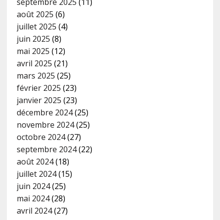
septembre 2025
(11)
août 2025
(6)
juillet 2025
(4)
juin 2025
(8)
mai 2025
(12)
avril 2025
(21)
mars 2025
(25)
février 2025
(23)
janvier 2025
(23)
décembre 2024
(25)
novembre 2024
(25)
octobre 2024
(27)
septembre 2024
(22)
août 2024
(18)
juillet 2024
(15)
juin 2024
(25)
mai 2024
(28)
avril 2024
(27)