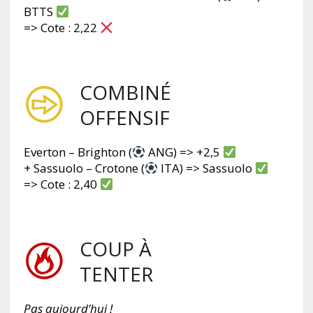
BTTS
=> Cote : 2,22
COMBINÉ
OFFENSIF
Everton – Brighton (
ANG) => +2,5
+ Sassuolo – Crotone (
ITA) => Sassuolo
=> Cote : 2,40
COUP À
TENTER
Pas aujourd’hui !