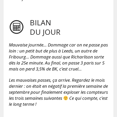
BILAN
DU JOUR
Mauvaise journée… Dommage car on ne passe pas
loin : un petit but de plus à Leeds, un autre de
Fribourg… Dommage aussi que Richarlison sorte
dès la 25e minute. Au final, on passe 3 paris sur 5
mais on perd 3,5% de BK, c’est cruel…
Les mauvaises passes, ça arrive. Regardez le mois
dernier : on était en négatif la première semaine de
septembre pour finalement exploser les compteurs
les trois semaines suivantes
Ce qui compte, c’est
le long terme !