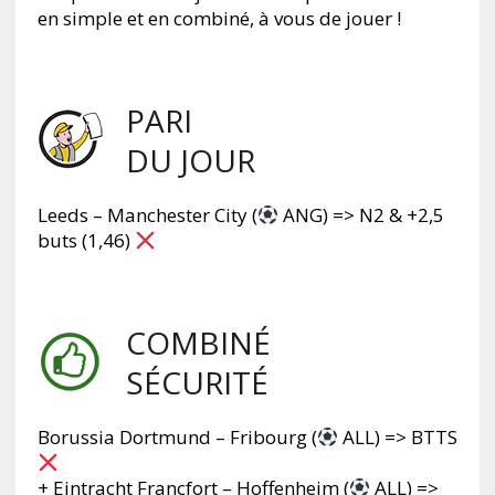
en simple et en combiné, à vous de jouer !
PARI
DU JOUR
Leeds – Manchester City (
ANG) => N2 & +2,5
buts (1,46)
COMBINÉ
SÉCURITÉ
Borussia Dortmund – Fribourg (
ALL) => BTTS
+ Eintracht Francfort – Hoffenheim (
ALL) =>