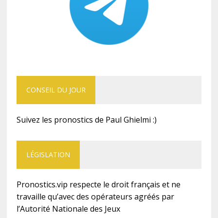
CONSEIL DU JOUR
Suivez les pronostics de Paul Ghielmi :)
LÉGISLATION
Pronostics.vip respecte le droit français et ne
travaille qu’avec des opérateurs agréés par
l’Autorité Nationale des Jeux