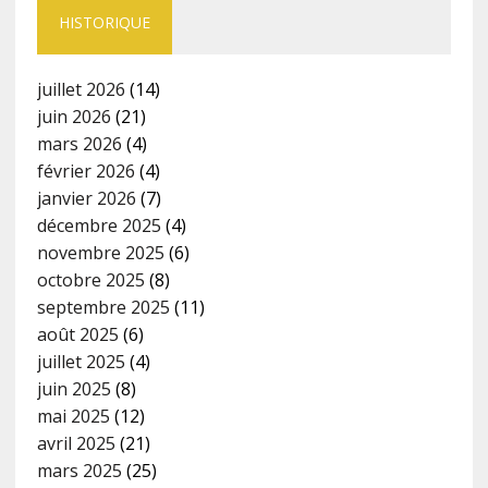
HISTORIQUE
juillet 2026
(14)
juin 2026
(21)
mars 2026
(4)
février 2026
(4)
janvier 2026
(7)
décembre 2025
(4)
novembre 2025
(6)
octobre 2025
(8)
septembre 2025
(11)
août 2025
(6)
juillet 2025
(4)
juin 2025
(8)
mai 2025
(12)
avril 2025
(21)
mars 2025
(25)