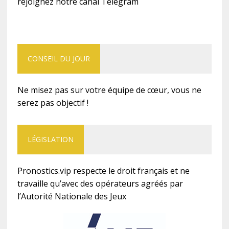
rejoignez notre canal Telegram
CONSEIL DU JOUR
Ne misez pas sur votre équipe de cœur, vous ne
serez pas objectif !
LÉGISLATION
Pronostics.vip respecte le droit français et ne
travaille qu’avec des opérateurs agréés par
l’Autorité Nationale des Jeux