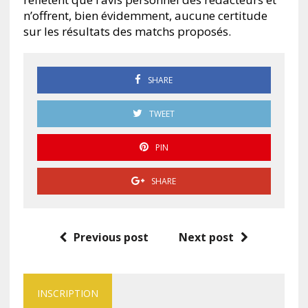
n’offrent, bien évidemment, aucune certitude
sur les résultats des matchs proposés.
SHARE
TWEET
PIN
SHARE
Previous post
Next post
INSCRIPTION