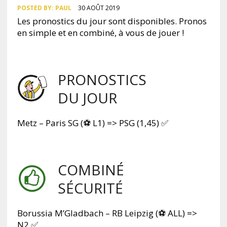
POSTED BY:
PAUL
30 AOÛT 2019
Les pronostics du jour sont disponibles. Pronos
en simple et en combiné, à vous de jouer !
PRONOSTICS
DU JOUR
Metz – Paris SG (⚽ L1) => PSG (1,45) ✅
COMBINÉ
SÉCURITÉ
Borussia M’Gladbach – RB Leipzig (⚽ ALL) =>
N2 ✅