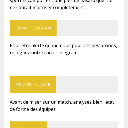
sportifs comportent une part de hasard que nul
ne saurait maîtriser complètement.
CANAL TELEGRAM
Pour être alerté quand nous publions des pronos,
rejoignez notre canal Telegram
CONSEIL DU JOUR
Avant de miser sur un match, analysez bien l’état
de forme des équipes.