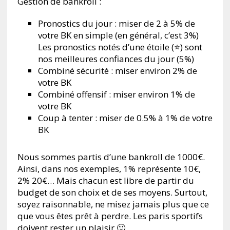
Gestion de bankroll :
Pronostics du jour : miser de 2 à 5% de
votre BK en simple (en général, c’est 3%)
Les pronostics notés d’une étoile (⭐) sont
nos meilleures confiances du jour (5%)
Combiné sécurité : miser environ 2% de
votre BK
Combiné offensif : miser environ 1% de
votre BK
Coup à tenter : miser de 0.5% à 1% de votre
BK
Nous sommes partis d’une bankroll de 1000€.
Ainsi, dans nos exemples, 1% représente 10€,
2% 20€… Mais chacun est libre de partir du
budget de son choix et de ses moyens. Surtout,
soyez raisonnable, ne misez jamais plus que ce
que vous êtes prêt à perdre. Les paris sportifs
doivent rester un plaisir 🙂