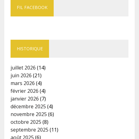
FIL FACEBOOK
HISTORIQUE
juillet 2026
(14)
juin 2026
(21)
mars 2026
(4)
février 2026
(4)
janvier 2026
(7)
décembre 2025
(4)
novembre 2025
(6)
octobre 2025
(8)
septembre 2025
(11)
août 2025
(6)