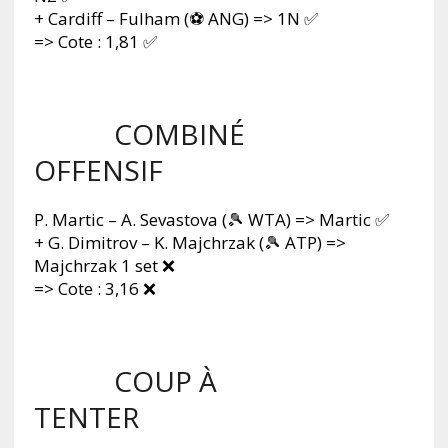
+ Cardiff – Fulham (⚽ ANG) => 1N ✅
=> Cote : 1,81 ✅
COMBINÉ
OFFENSIF
P. Martic – A. Sevastova (🎾 WTA) => Martic ✅
+ G. Dimitrov – K. Majchrzak (🎾 ATP) =>
Majchrzak 1 set ❌
=> Cote : 3,16 ❌
COUP À
TENTER