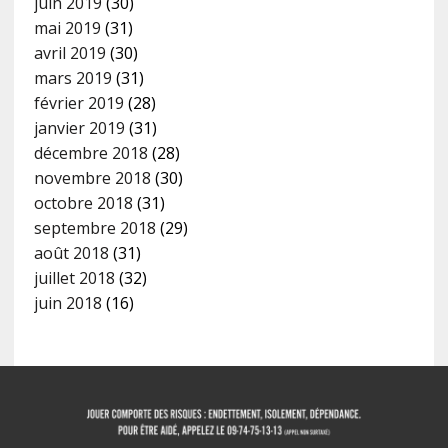
juin 2019
(30)
mai 2019
(31)
avril 2019
(30)
mars 2019
(31)
février 2019
(28)
janvier 2019
(31)
décembre 2018
(28)
novembre 2018
(30)
octobre 2018
(31)
septembre 2018
(29)
août 2018
(31)
juillet 2018
(32)
juin 2018
(16)