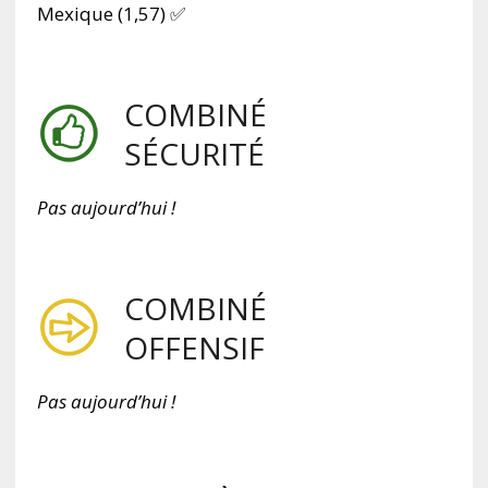
Mexique (1,57) ✅
COMBINÉ
SÉCURITÉ
Pas aujourd’hui !
COMBINÉ
OFFENSIF
Pas aujourd’hui !