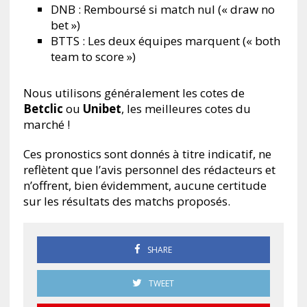
DNB : Remboursé si match nul (« draw no
bet »)
BTTS : Les deux équipes marquent (« both
team to score »)
Nous utilisons généralement les cotes de
Betclic
ou
Unibet
, les meilleures cotes du
marché !
Ces pronostics sont donnés à titre indicatif, ne
reflètent que l’avis personnel des rédacteurs et
n’offrent, bien évidemment, aucune certitude
sur les résultats des matchs proposés.
SHARE
TWEET