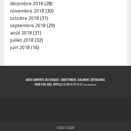
décembre 2018
(28)
novembre 2018
(30)
octobre 2018
(31)
septembre 2018
(29)
août 2018
(31)
juillet 2018
(32)
juin 2018
(16)
CGU / CGV