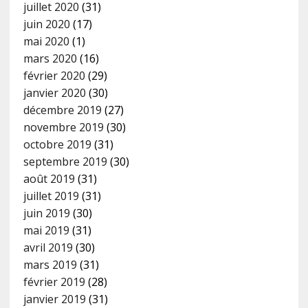
juillet 2020
(31)
juin 2020
(17)
mai 2020
(1)
mars 2020
(16)
février 2020
(29)
janvier 2020
(30)
décembre 2019
(27)
novembre 2019
(30)
octobre 2019
(31)
septembre 2019
(30)
août 2019
(31)
juillet 2019
(31)
juin 2019
(30)
mai 2019
(31)
avril 2019
(30)
mars 2019
(31)
février 2019
(28)
janvier 2019
(31)