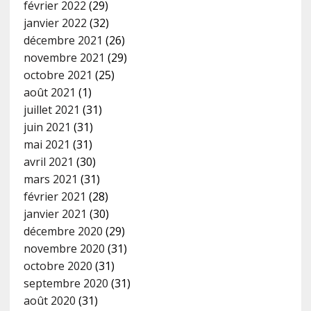
février 2022
(29)
janvier 2022
(32)
décembre 2021
(26)
novembre 2021
(29)
octobre 2021
(25)
août 2021
(1)
juillet 2021
(31)
juin 2021
(31)
mai 2021
(31)
avril 2021
(30)
mars 2021
(31)
février 2021
(28)
janvier 2021
(30)
décembre 2020
(29)
novembre 2020
(31)
octobre 2020
(31)
septembre 2020
(31)
août 2020
(31)