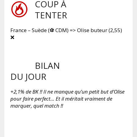
COUP À
TENTER
France – Suède (⚽ CDM) => Olise buteur (2,55)
❌
BILAN
DU JOUR
+2,1% de BK !! Il ne manque qu’un petit but d’Olise
pour faire perfect… Et il méritait vraiment de
marquer, quel match !!