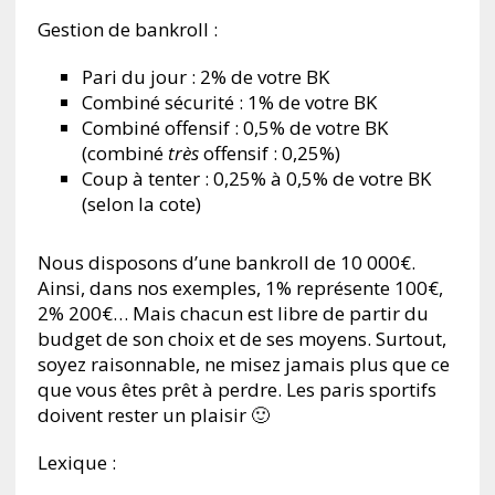
Gestion de bankroll :
Pari du jour : 2% de votre BK
Combiné sécurité : 1% de votre BK
Combiné offensif : 0,5% de votre BK
(combiné
très
offensif : 0,25%)
Coup à tenter : 0,25% à 0,5% de votre BK
(selon la cote)
Nous disposons d’une bankroll de 10 000€.
Ainsi, dans nos exemples, 1% représente 100€,
2% 200€… Mais chacun est libre de partir du
budget de son choix et de ses moyens. Surtout,
soyez raisonnable, ne misez jamais plus que ce
que vous êtes prêt à perdre. Les paris sportifs
doivent rester un plaisir 🙂
Lexique :