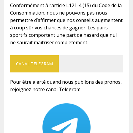
Conformément à l’article L121-4 (15) du Code de la
Consommation, nous ne pouvons pas nous
permettre d’affirmer que nos conseils augmentent
à coup sûr vos chances de gagner. Les paris
sportifs comportent une part de hasard que nul
ne saurait maîtriser complètement.
CANAL TELEGRAM
Pour être alerté quand nous publions des pronos,
rejoignez notre canal Telegram