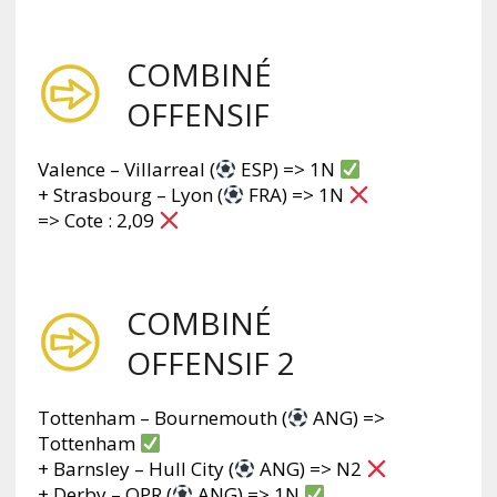
COMBINÉ
OFFENSIF
Valence – Villarreal (
ESP) => 1N
+ Strasbourg – Lyon (
FRA) => 1N
=> Cote : 2,09
COMBINÉ
OFFENSIF 2
Tottenham – Bournemouth (
ANG) =>
Tottenham
+ Barnsley – Hull City (
ANG) => N2
+ Derby – QPR (
ANG) => 1N