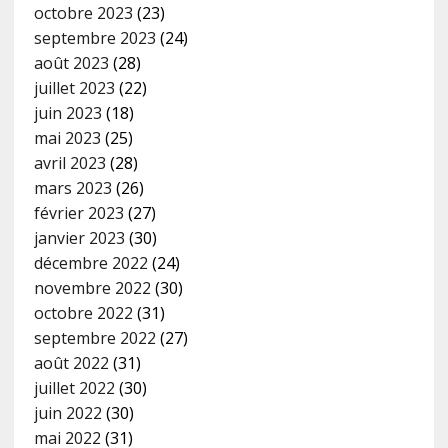
octobre 2023
(23)
septembre 2023
(24)
août 2023
(28)
juillet 2023
(22)
juin 2023
(18)
mai 2023
(25)
avril 2023
(28)
mars 2023
(26)
février 2023
(27)
janvier 2023
(30)
décembre 2022
(24)
novembre 2022
(30)
octobre 2022
(31)
septembre 2022
(27)
août 2022
(31)
juillet 2022
(30)
juin 2022
(30)
mai 2022
(31)