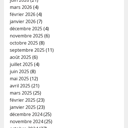
juin 2026
(21)
mars 2026
(4)
février 2026
(4)
janvier 2026
(7)
décembre 2025
(4)
novembre 2025
(6)
octobre 2025
(8)
septembre 2025
(11)
août 2025
(6)
juillet 2025
(4)
juin 2025
(8)
mai 2025
(12)
avril 2025
(21)
mars 2025
(25)
février 2025
(23)
janvier 2025
(23)
décembre 2024
(25)
novembre 2024
(25)