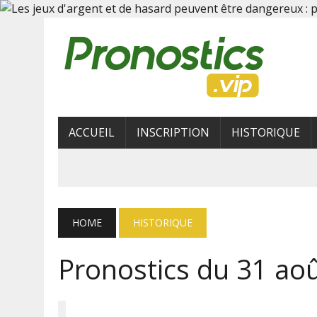
ACCUEIL
INSCRIPTION
HISTORIQUE
HOME
HISTORIQUE
Pronostics du 31 ao