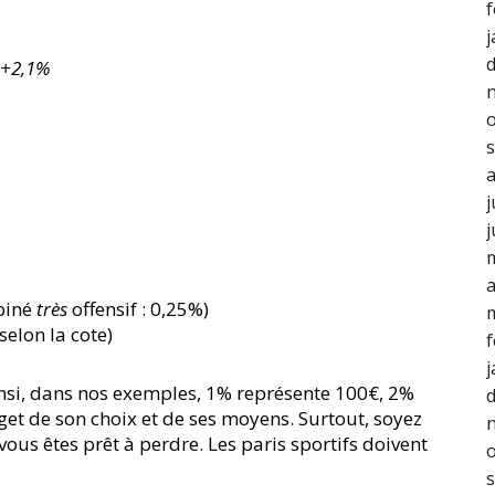
f
j
: +2,1%
j
j
a
mbiné
très
offensif : 0,25%)
selon la cote)
f
j
nsi, dans nos exemples, 1% représente 100€, 2%
et de son choix et de ses moyens. Surtout, soyez
ous êtes prêt à perdre. Les paris sportifs doivent