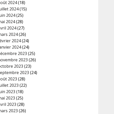
août 2024
(18)
uillet 2024
(15)
uin 2024
(25)
mai 2024
(28)
vril 2024
(27)
mars 2024
(26)
évrier 2024
(24)
anvier 2024
(24)
décembre 2023
(25)
novembre 2023
(26)
octobre 2023
(23)
septembre 2023
(24)
août 2023
(28)
uillet 2023
(22)
uin 2023
(18)
mai 2023
(25)
vril 2023
(28)
mars 2023
(26)