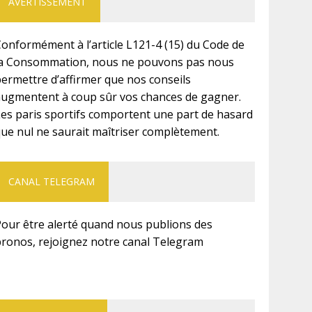
AVERTISSEMENT
onformément à l’article L121-4 (15) du Code de
la Consommation, nous ne pouvons pas nous
ermettre d’affirmer que nos conseils
augmentent à coup sûr vos chances de gagner.
Les paris sportifs comportent une part de hasard
ue nul ne saurait maîtriser complètement.
CANAL TELEGRAM
Pour être alerté quand nous publions des
pronos, rejoignez notre canal Telegram