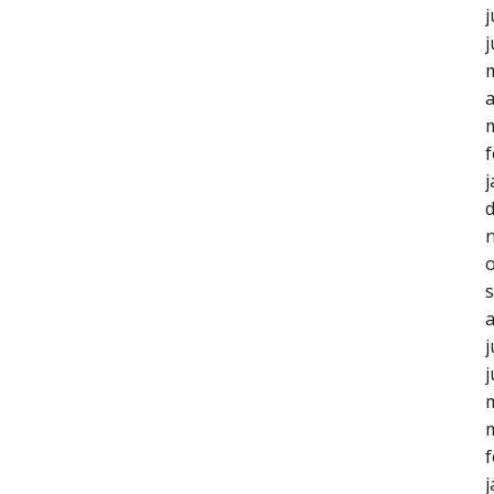
j
j
a
f
j
j
j
f
j