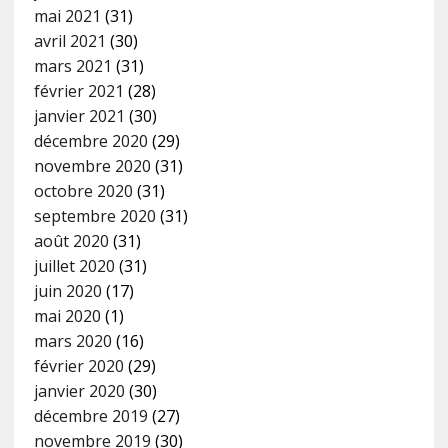
mai 2021
(31)
avril 2021
(30)
mars 2021
(31)
février 2021
(28)
janvier 2021
(30)
décembre 2020
(29)
novembre 2020
(31)
octobre 2020
(31)
septembre 2020
(31)
août 2020
(31)
juillet 2020
(31)
juin 2020
(17)
mai 2020
(1)
mars 2020
(16)
février 2020
(29)
janvier 2020
(30)
décembre 2019
(27)
novembre 2019
(30)