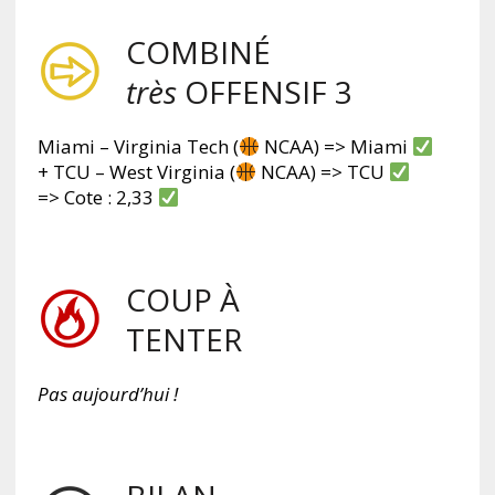
COMBINÉ
très
OFFENSIF 3
Miami – Virginia Tech (
NCAA) => Miami
+ TCU – West Virginia (
NCAA) => TCU
=> Cote : 2,33
COUP À
TENTER
Pas aujourd’hui !