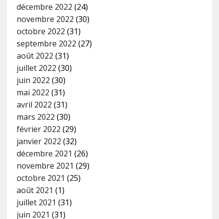
décembre 2022
(24)
novembre 2022
(30)
octobre 2022
(31)
septembre 2022
(27)
août 2022
(31)
juillet 2022
(30)
juin 2022
(30)
mai 2022
(31)
avril 2022
(31)
mars 2022
(30)
février 2022
(29)
janvier 2022
(32)
décembre 2021
(26)
novembre 2021
(29)
octobre 2021
(25)
août 2021
(1)
juillet 2021
(31)
juin 2021
(31)