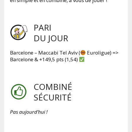
en simple et en combiné, à vous de jouer !
PARI
DU JOUR
Barcelone – Maccabi Tel Aviv (
Euroligue) =>
Barcelone & +149,5 pts (1,54)
COMBINÉ
SÉCURITÉ
Pas aujourd’hui !