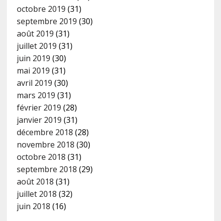
octobre 2019
(31)
septembre 2019
(30)
août 2019
(31)
juillet 2019
(31)
juin 2019
(30)
mai 2019
(31)
avril 2019
(30)
mars 2019
(31)
février 2019
(28)
janvier 2019
(31)
décembre 2018
(28)
novembre 2018
(30)
octobre 2018
(31)
septembre 2018
(29)
août 2018
(31)
juillet 2018
(32)
juin 2018
(16)