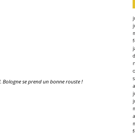
j
j
f
j
al. Bologne se prend un bonne rouste !
j
j
a
f