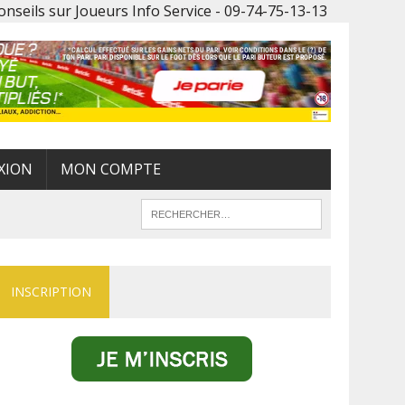
XION
MON COMPTE
INSCRIPTION