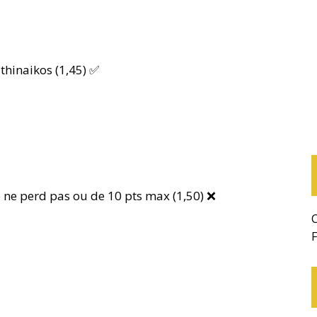
thinaikos (1,45) ✅
 ne perd pas ou de 10 pts max (1,50) ❌
C