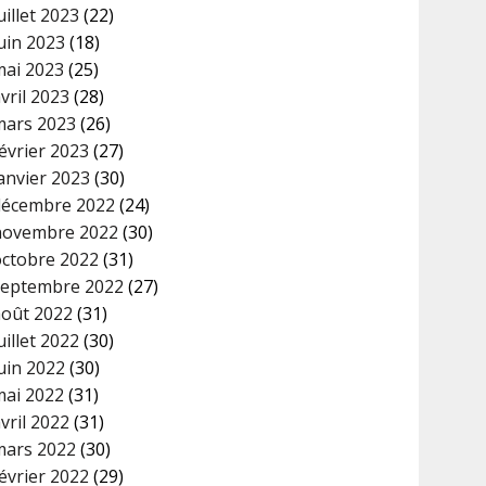
uillet 2023
(22)
uin 2023
(18)
mai 2023
(25)
vril 2023
(28)
mars 2023
(26)
évrier 2023
(27)
anvier 2023
(30)
décembre 2022
(24)
novembre 2022
(30)
octobre 2022
(31)
septembre 2022
(27)
août 2022
(31)
uillet 2022
(30)
uin 2022
(30)
mai 2022
(31)
vril 2022
(31)
mars 2022
(30)
évrier 2022
(29)