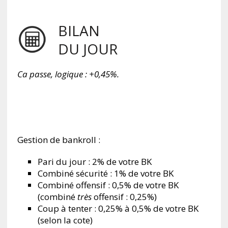
BILAN
DU JOUR
Ca passe, logique : +0,45%.
Gestion de bankroll :
Pari du jour : 2% de votre BK
Combiné sécurité : 1% de votre BK
Combiné offensif : 0,5% de votre BK
(combiné
très
offensif : 0,25%)
Coup à tenter : 0,25% à 0,5% de votre BK
(selon la cote)