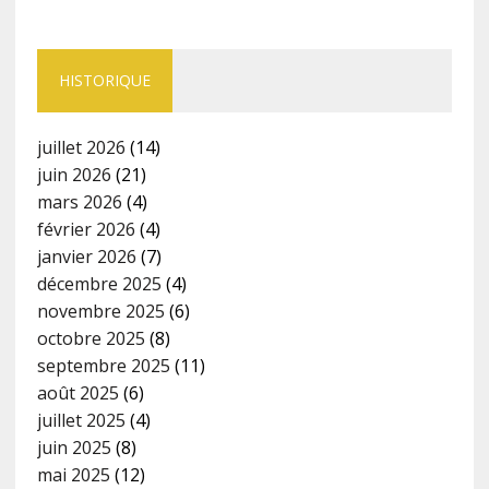
HISTORIQUE
juillet 2026
(14)
juin 2026
(21)
mars 2026
(4)
février 2026
(4)
janvier 2026
(7)
décembre 2025
(4)
novembre 2025
(6)
octobre 2025
(8)
septembre 2025
(11)
août 2025
(6)
juillet 2025
(4)
juin 2025
(8)
mai 2025
(12)