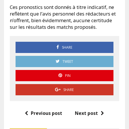
Ces pronostics sont donnés à titre indicatif, ne
reflètent que l’avis personnel des rédacteurs et
n’offrent, bien évidemment, aucune certitude
sur les résultats des matchs proposés.
SHARE
TWEET
PIN
SHARE
Previous post
Next post