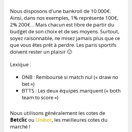
Nous disposons d’une bankroll de 10 000€.
Ainsi, dans nos exemples, 1% représente 100€,
2% 200€… Mais chacun est libre de partir du
budget de son choix et de ses moyens. Surtout,
soyez raisonnable, ne misez jamais plus que ce
que vous êtes prêt à perdre. Les paris sportifs
doivent rester un plaisir 🙂
Lexique :
DNB : Remboursé si match nul (« draw no
bet »)
BTTS : Les deux équipes marquent (« both
team to score »)
Nous utilisons généralement les cotes de
Betclic
ou
Unibet
, les meilleures cotes du
marché !