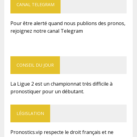
CANAL TELEGRAM
Pour être alerté quand nous publions des pronos,
rejoignez notre canal Telegram
CONSEIL DU JOUR
La Ligue 2 est un championnat très difficile à
pronostiquer pour un débutant.
LÉGISLATION
Pronostics.vip respecte le droit français et ne