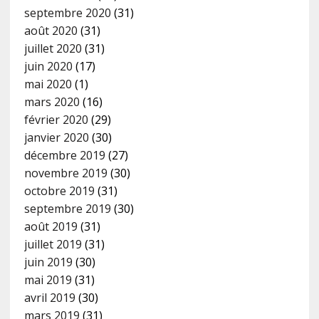
septembre 2020
(31)
août 2020
(31)
juillet 2020
(31)
juin 2020
(17)
mai 2020
(1)
mars 2020
(16)
février 2020
(29)
janvier 2020
(30)
décembre 2019
(27)
novembre 2019
(30)
octobre 2019
(31)
septembre 2019
(30)
août 2019
(31)
juillet 2019
(31)
juin 2019
(30)
mai 2019
(31)
avril 2019
(30)
mars 2019
(31)