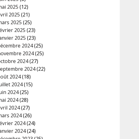
mai 2025
(12)
vril 2025
(21)
mars 2025
(25)
évrier 2025
(23)
anvier 2025
(23)
décembre 2024
(25)
novembre 2024
(25)
octobre 2024
(27)
septembre 2024
(22)
août 2024
(18)
uillet 2024
(15)
uin 2024
(25)
mai 2024
(28)
vril 2024
(27)
mars 2024
(26)
évrier 2024
(24)
anvier 2024
(24)
décembre 2023
(25)