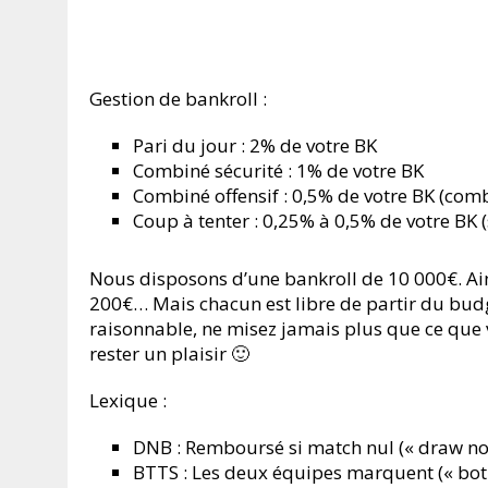
Gestion de bankroll :
Pari du jour : 2% de votre BK
Combiné sécurité : 1% de votre BK
Combiné offensif : 0,5% de votre BK (co
Coup à tenter : 0,25% à 0,5% de votre BK (
Nous disposons d’une bankroll de 10 000€. Ai
200€… Mais chacun est libre de partir du budg
raisonnable, ne misez jamais plus que ce que v
rester un plaisir 🙂
Lexique :
DNB : Remboursé si match nul (« draw no 
BTTS : Les deux équipes marquent (« both