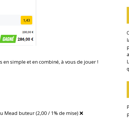
C
p
s en simple et en combiné, à vous de jouer !
q
ou Mead buteur (2,00 / 1% de mise) ❌