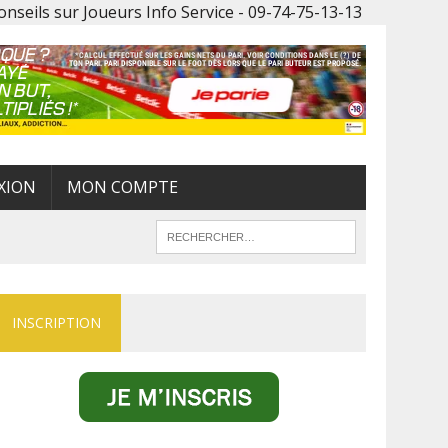
XION
MON COMPTE
INSCRIPTION