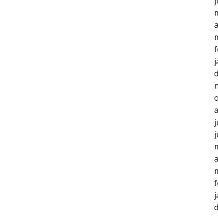
j
a
f
j
j
j
a
f
j