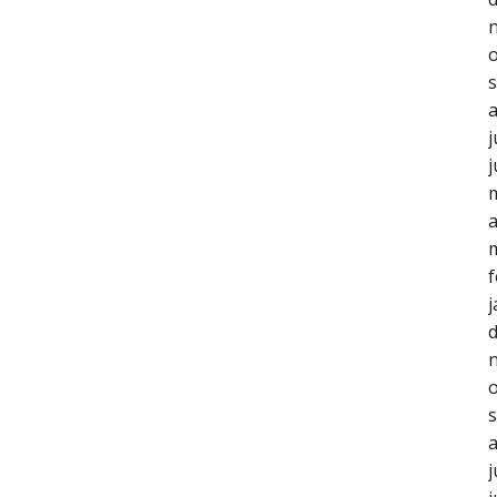
j
j
a
f
j
j