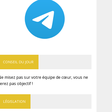
CONSEIL DU JOUR
Ne misez pas sur votre équipe de cœur, vous ne
erez pas objectif !
LÉGISLATION