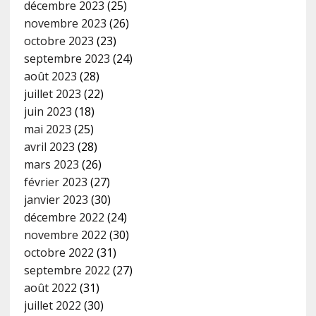
décembre 2023
(25)
novembre 2023
(26)
octobre 2023
(23)
septembre 2023
(24)
août 2023
(28)
juillet 2023
(22)
juin 2023
(18)
mai 2023
(25)
avril 2023
(28)
mars 2023
(26)
février 2023
(27)
janvier 2023
(30)
décembre 2022
(24)
novembre 2022
(30)
octobre 2022
(31)
septembre 2022
(27)
août 2022
(31)
juillet 2022
(30)