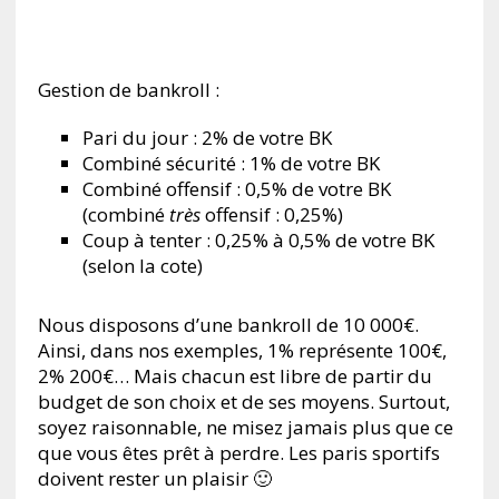
Gestion de bankroll :
Pari du jour : 2% de votre BK
Combiné sécurité : 1% de votre BK
Combiné offensif : 0,5% de votre BK
(combiné
très
offensif : 0,25%)
Coup à tenter : 0,25% à 0,5% de votre BK
(selon la cote)
Nous disposons d’une bankroll de 10 000€.
Ainsi, dans nos exemples, 1% représente 100€,
2% 200€… Mais chacun est libre de partir du
budget de son choix et de ses moyens. Surtout,
soyez raisonnable, ne misez jamais plus que ce
que vous êtes prêt à perdre. Les paris sportifs
doivent rester un plaisir 🙂