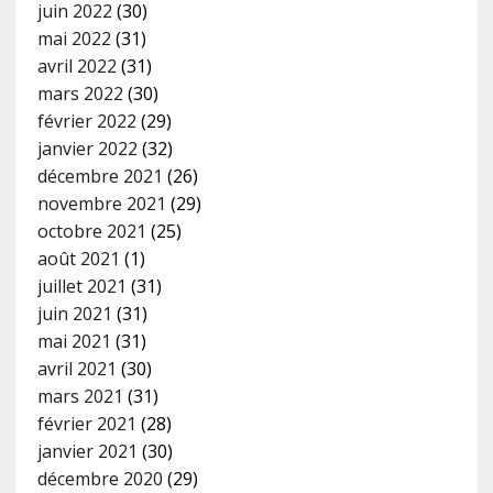
juin 2022
(30)
mai 2022
(31)
avril 2022
(31)
mars 2022
(30)
février 2022
(29)
janvier 2022
(32)
décembre 2021
(26)
novembre 2021
(29)
octobre 2021
(25)
août 2021
(1)
juillet 2021
(31)
juin 2021
(31)
mai 2021
(31)
avril 2021
(30)
mars 2021
(31)
février 2021
(28)
janvier 2021
(30)
décembre 2020
(29)