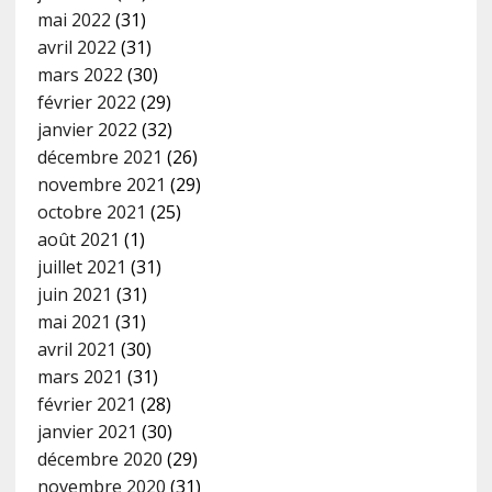
mai 2022
(31)
avril 2022
(31)
mars 2022
(30)
février 2022
(29)
janvier 2022
(32)
décembre 2021
(26)
novembre 2021
(29)
octobre 2021
(25)
août 2021
(1)
juillet 2021
(31)
juin 2021
(31)
mai 2021
(31)
avril 2021
(30)
mars 2021
(31)
février 2021
(28)
janvier 2021
(30)
décembre 2020
(29)
novembre 2020
(31)