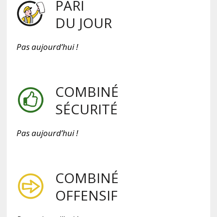
PARI
DU JOUR
Pas aujourd’hui !
COMBINÉ
SÉCURITÉ
Pas aujourd’hui !
COMBINÉ
OFFENSIF