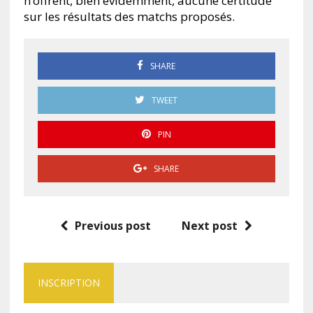
n’offrent, bien évidemment, aucune certitude
sur les résultats des matchs proposés.
SHARE
TWEET
PIN
SHARE
Previous post
Next post
INSCRIPTION