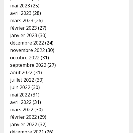
mai 2023
(25)
avril 2023
(28)
mars 2023
(26)
février 2023
(27)
janvier 2023
(30)
décembre 2022
(24)
novembre 2022
(30)
octobre 2022
(31)
septembre 2022
(27)
août 2022
(31)
juillet 2022
(30)
juin 2022
(30)
mai 2022
(31)
avril 2022
(31)
mars 2022
(30)
février 2022
(29)
janvier 2022
(32)
décembre 2021
(26)