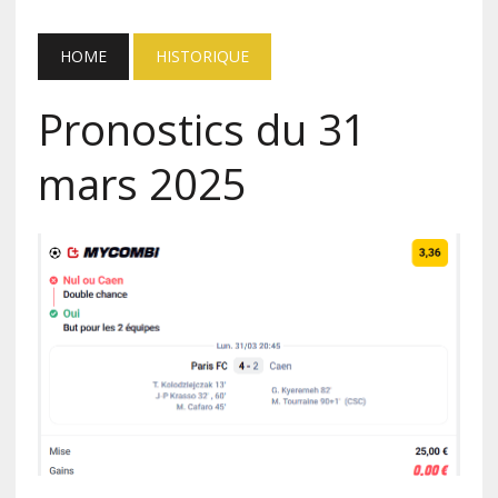
HOME
HISTORIQUE
Pronostics du 31
mars 2025