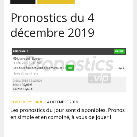
Pronostics du 4
décembre 2019
POSTED BY:
PAUL
4 DÉCEMBRE 2019
Les pronostics du jour sont disponibles. Pronos
en simple et en combiné, à vous de jouer !