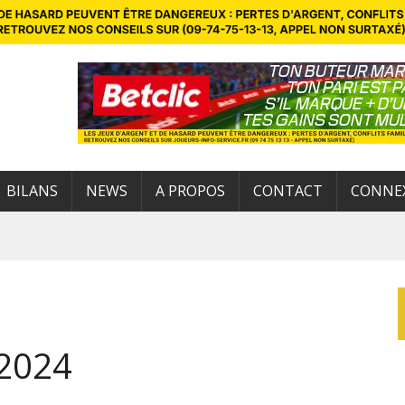
BILANS
NEWS
A PROPOS
CONTACT
CONNE
 2024