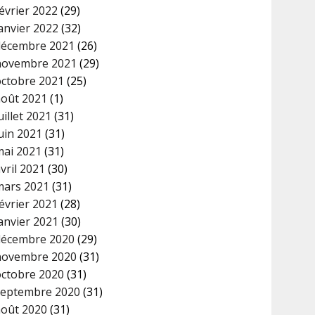
évrier 2022
(29)
anvier 2022
(32)
décembre 2021
(26)
novembre 2021
(29)
octobre 2021
(25)
août 2021
(1)
uillet 2021
(31)
uin 2021
(31)
mai 2021
(31)
vril 2021
(30)
mars 2021
(31)
évrier 2021
(28)
anvier 2021
(30)
décembre 2020
(29)
novembre 2020
(31)
octobre 2020
(31)
septembre 2020
(31)
août 2020
(31)