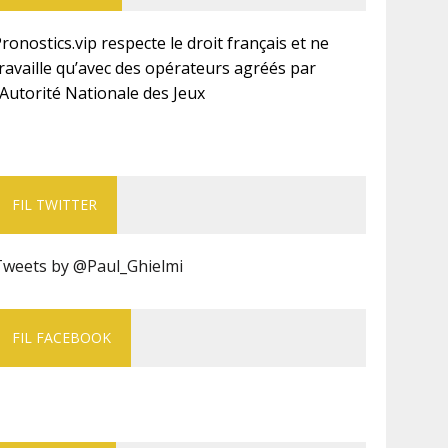
ronostics.vip respecte le droit français et ne
ravaille qu’avec des opérateurs agréés par
’Autorité Nationale des Jeux
FIL TWITTER
Tweets by @Paul_Ghielmi
FIL FACEBOOK