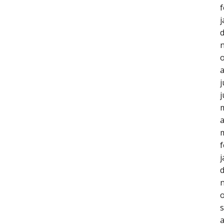
f
j
j
j
a
f
j