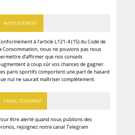
AVERTISSEMENT
onformément à l’article L121-4 (15) du Code de
la Consommation, nous ne pouvons pas nous
ermettre d’affirmer que nos conseils
augmentent à coup sûr vos chances de gagner.
Les paris sportifs comportent une part de hasard
ue nul ne saurait maîtriser complètement.
CANAL TELEGRAM
Pour être alerté quand nous publions des
pronos, rejoignez notre canal Telegram