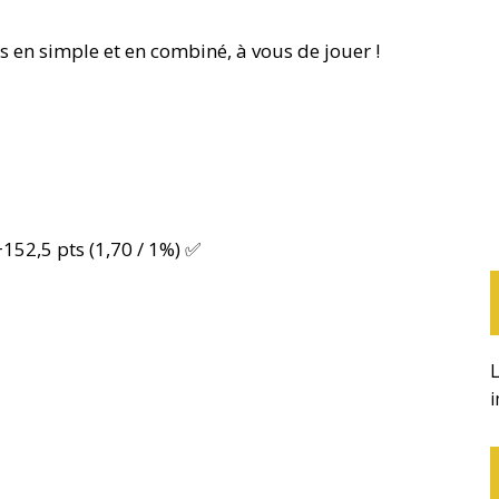
s en simple et en combiné, à vous de jouer !
+152,5 pts (1,70 / 1%) ✅
L